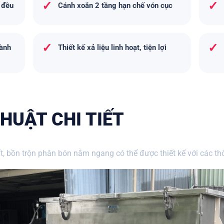
✓
✓
 đều
Cánh xoắn 2 tầng hạn chế vón cục
✓
✓
ành
Thiết kế xả liệu linh hoạt, tiện lợi
HUẬT CHI TIẾT
 bồn trộn phân bón nằm ngang có thể được thiết kế với các thô