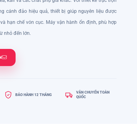
a, kali và các chất phụ gia khác. Với thiết kế trục trộn
g cánh đảo hiệu quả, thiết bị giúp nguyên liệu được
 và hạn chế vón cục. Máy vận hành ổn định, phù hợp
ừ nhỏ đến lớn.
N
VẬN CHUYỂN TOÀN
BẢO HÀNH 12 THÁNG
QUỐC