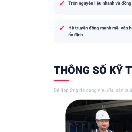
✓
Trộn nguyên liệu nhanh và đồng
✓
Hệ truyền động mạnh mẽ, vận h
ổn định
THÔNG SỐ KỸ T
Để đáp ứng đa dạng nhu cầu sản xuất,