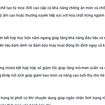
ế tạo từ inox 304 cao cấp có khả năng chống ăn mòn và chốn
độ ẩm cao hoặc thường xuyên tiếp xúc với hóa chất trong ngành
lớn kết hợp trục trộn nằm ngang giúp tăng khả năng đảo liệu và 
yên liệu bám dính và đảm bảo máy hoạt động ổn định ngay cả k
g motor kết hợp hộp số giảm tốc giúp tăng mô-men xoắn và du
ằng khớp nối xích giúp giảm hao mòn và nâng cao tuổi thọ cho h
ang bị phớt cơ khí chuyên dụng giúp ngăn chặn tình trạng rò r