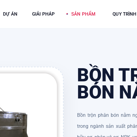
DỰ ÁN
GIẢI PHÁP
SẢN PHẨM
QUY TRÌNH
BỒN T
BÓN N
Bồn trộn phân bón nằm ng
trong ngành sản xuất phâ