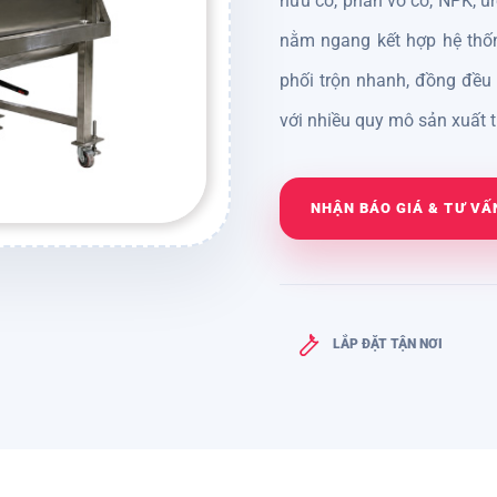
hữu cơ, phân vô cơ, NPK, ure
nằm ngang kết hợp hệ thốn
phối trộn nhanh, đồng đều
với nhiều quy mô sản xuất t
NHẬN BÁO GIÁ & TƯ VẤ
LẮP ĐẶT TẬN NƠI