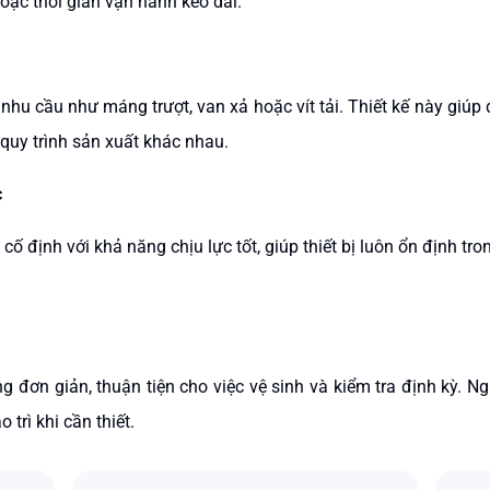
hoặc thời gian vận hành kéo dài.
nhu cầu như máng trượt, van xả hoặc vít tải. Thiết kế này giúp q
quy trình sản xuất khác nhau.
c
ố định với khả năng chịu lực tốt, giúp thiết bị luôn ổn định tr
đơn giản, thuận tiện cho việc vệ sinh và kiểm tra định kỳ. N
 trì khi cần thiết.