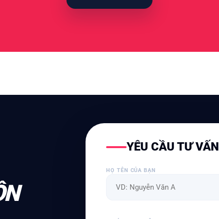
YÊU CẦU TƯ VẤ
HỌ TÊN CỦA BẠN
ỘN