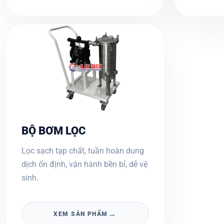
BỘ BƠM LỌC
Lọc sạch tạp chất, tuần hoàn dung
dịch ổn định, vận hành bền bỉ, dễ vệ
sinh.
→
XEM SẢN PHẨM