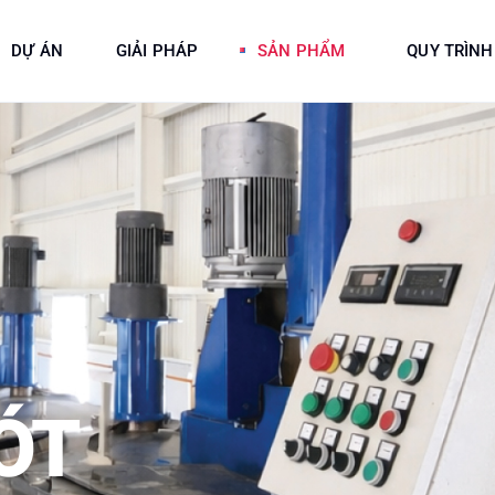
DỰ ÁN
GIẢI PHÁP
SẢN PHẨM
QUY TRÌNH
ÓT