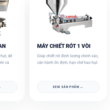
AN
MÁY CHIẾT RÓT 1 VÒI
hụt, dễ
Giúp chiết rót định lượng chính xác,
phí và
vận hành ổn định, hạn chế hao hụt.
→
→
XEM SẢN PHẨM