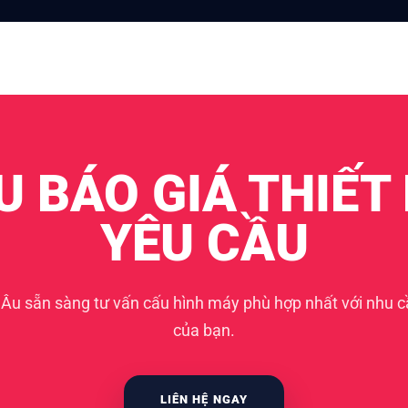
U BÁO GIÁ THIẾT 
YÊU CẦU
 Âu sẵn sàng tư vấn cấu hình máy phù hợp nhất với nhu 
của bạn.
LIÊN HỆ NGAY