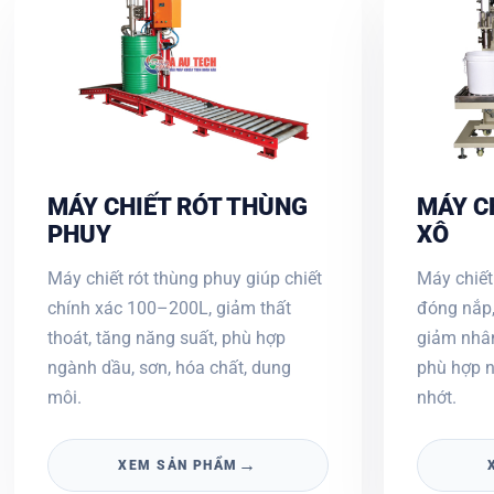
MÁY CHIẾT RÓT THÙNG
MÁY C
PHUY
XÔ
Máy chiết rót thùng phuy giúp chiết
Máy chiết
chính xác 100–200L, giảm thất
đóng nắp,
thoát, tăng năng suất, phù hợp
giảm nhân
ngành dầu, sơn, hóa chất, dung
phù hợp n
môi.
nhớt.
→
XEM SẢN PHẨM