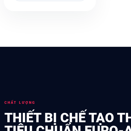
CHẤT LƯỢNG
THIẾT BỊ CHẾ TẠO T
TIÊU CHUẨN EURO-