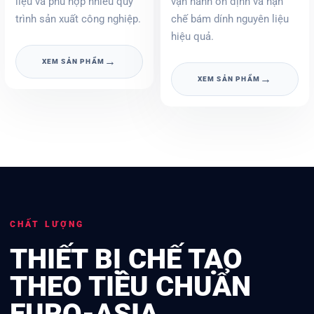
liệu và phù hợp nhiều quy
vận hành ổn định và hạn
trình sản xuất công nghiệp.
chế bám dính nguyên liệu
hiệu quả.
→
XEM SẢN PHẨM
→
XEM SẢN PHẨM
CHẤT LƯỢNG
THIẾT BỊ CHẾ TẠO
THEO TIÊU CHUẨN
EURO-ASIA