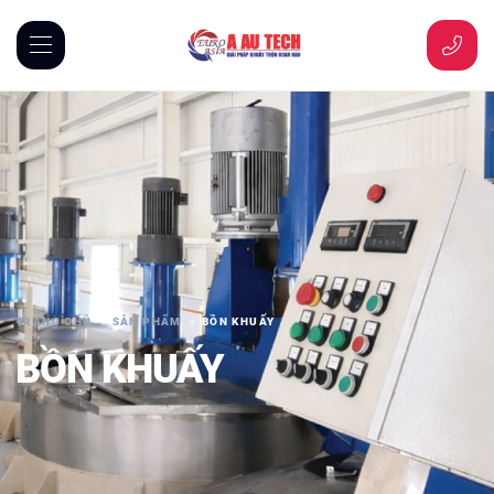
TRANG CHỦ
SẢN PHẨM
BỒN KHUẤY
BỒN KHUẤY