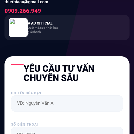
thietbiaau@gmail.com
0909.266.949
A AU OFFICIAL
Quét mã Zalo nhận báo
giá nhanh
YÊU CẦU TƯ VẤN
CHUYÊN SÂU
HỌ TÊN CỦA BẠN
SỐ ĐIỆN THOẠI