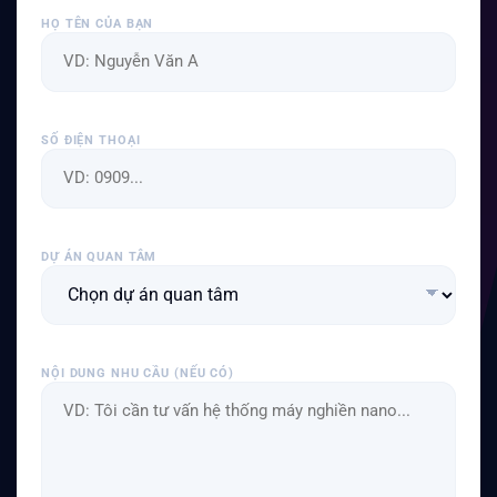
HỌ TÊN CỦA BẠN
SỐ ĐIỆN THOẠI
DỰ ÁN QUAN TÂM
NỘI DUNG NHU CẦU (NẾU CÓ)