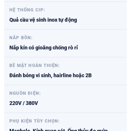
HỆ THỐNG CIP:
Quả cầu vệ sinh inox tự động
NẮP BỒN:
Nắp kín có gioăng chống rò rỉ
BỀ MẶT HOÀN THIỆN:
Đánh bóng vi sinh, hairline hoặc 2B
NGUỒN ĐIỆN:
220V / 380V
PHỤ KIỆN TÙY CHỌN:
Manhole, Kính quan sát, Ống thủy đo mức,