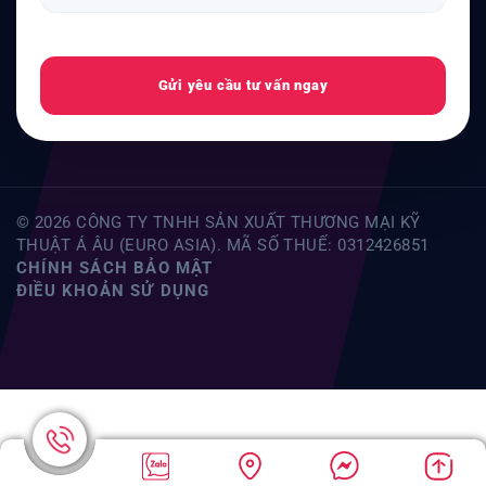
Gửi yêu cầu tư vấn ngay
© 2026 CÔNG TY TNHH SẢN XUẤT THƯƠNG MẠI KỸ
THUẬT Á ÂU (EURO ASIA). MÃ SỐ THUẾ: 0312426851
CHÍNH SÁCH BẢO MẬT
ĐIỀU KHOẢN SỬ DỤNG