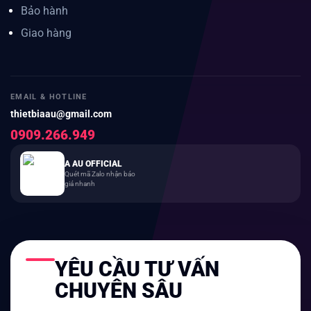
Bảo hành
Giao hàng
EMAIL & HOTLINE
thietbiaau@gmail.com
0909.266.949
A AU OFFICIAL
Quét mã Zalo nhận báo
giá nhanh
YÊU CẦU TƯ VẤN
CHUYÊN SÂU