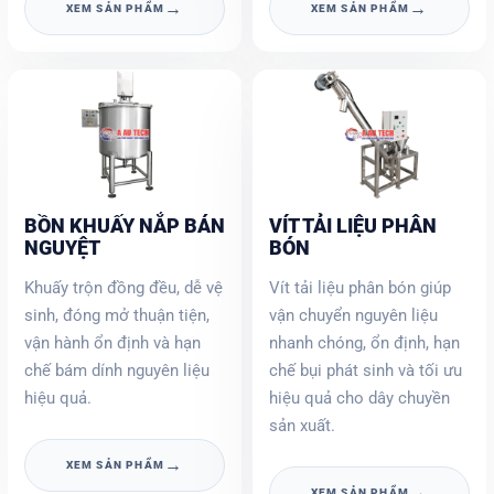
→
→
XEM SẢN PHẨM
XEM SẢN PHẨM
BỒN KHUẤY NẮP BÁN
VÍT TẢI LIỆU PHÂN
NGUYỆT
BÓN
Khuấy trộn đồng đều, dễ vệ
Vít tải liệu phân bón giúp
sinh, đóng mở thuận tiện,
vận chuyển nguyên liệu
vận hành ổn định và hạn
nhanh chóng, ổn định, hạn
chế bám dính nguyên liệu
chế bụi phát sinh và tối ưu
hiệu quả.
hiệu quả cho dây chuyền
sản xuất.
→
XEM SẢN PHẨM
→
XEM SẢN PHẨM