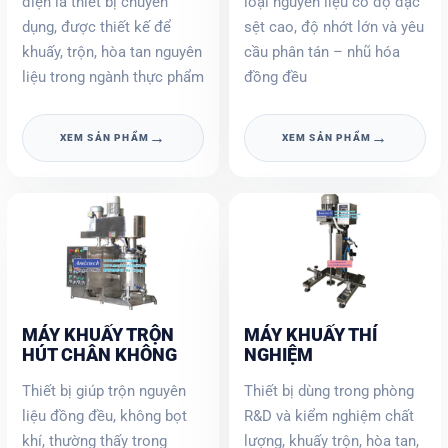
điện là thiết bị chuyên
loại nguyên liệu có độ đặc
dụng, được thiết kế để
sệt cao, độ nhớt lớn và yêu
khuấy, trộn, hòa tan nguyên
cầu phân tán – nhũ hóa
liệu trong ngành thực phẩm
đồng đều
→
→
XEM SẢN PHẨM
XEM SẢN PHẨM
MÁY KHUẤY TRỘN
MÁY KHUẤY THÍ
HÚT CHÂN KHÔNG
NGHIỆM
Thiết bị giúp trộn nguyên
Thiết bị dùng trong phòng
liệu đồng đều, không bọt
R&D và kiểm nghiệm chất
khí, thường thấy trong
lượng, khuấy trộn, hòa tan,