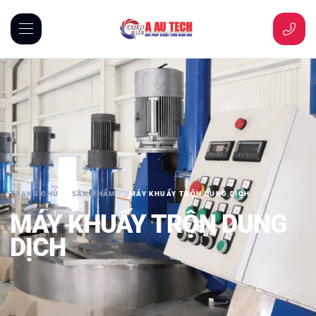
TRANG CHỦ
SẢN PHẨM
MÁY KHUẤY TRỘN DUNG DỊCH
MÁY KHUẤY TRỘN DUNG
DỊCH