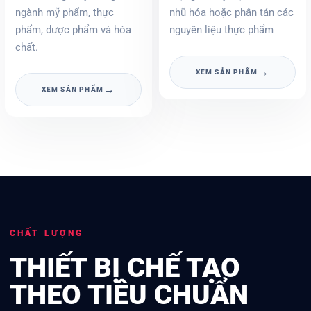
ngành mỹ phẩm, thực
nhũ hóa hoặc phân tán các
phẩm, dược phẩm và hóa
nguyên liệu thực phẩm
chất.
→
XEM SẢN PHẨM
→
XEM SẢN PHẨM
CHẤT LƯỢNG
THIẾT BỊ CHẾ TẠO
THEO TIÊU CHUẨN