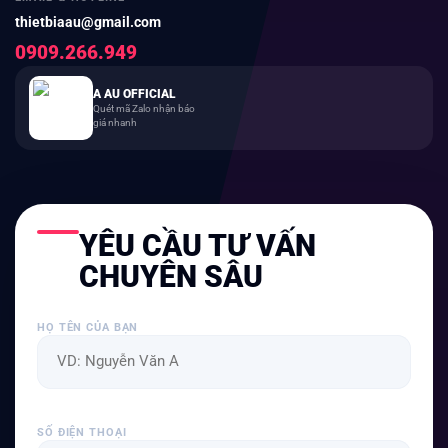
thietbiaau@gmail.com
0909.266.949
A AU OFFICIAL
Quét mã Zalo nhận báo
giá nhanh
YÊU CẦU TƯ VẤN
CHUYÊN SÂU
HỌ TÊN CỦA BẠN
SỐ ĐIỆN THOẠI