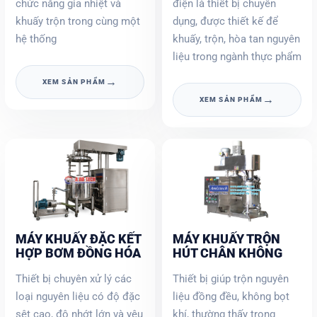
chức năng gia nhiệt và
điện là thiết bị chuyên
khuấy trộn trong cùng một
dụng, được thiết kế để
hệ thống
khuấy, trộn, hòa tan nguyên
liệu trong ngành thực phẩm
→
XEM SẢN PHẨM
→
XEM SẢN PHẨM
MÁY KHUẤY ĐẶC KẾT
MÁY KHUẤY TRỘN
HỢP BƠM ĐỒNG HÓA
HÚT CHÂN KHÔNG
Thiết bị chuyên xử lý các
Thiết bị giúp trộn nguyên
loại nguyên liệu có độ đặc
liệu đồng đều, không bọt
sệt cao, độ nhớt lớn và yêu
khí, thường thấy trong