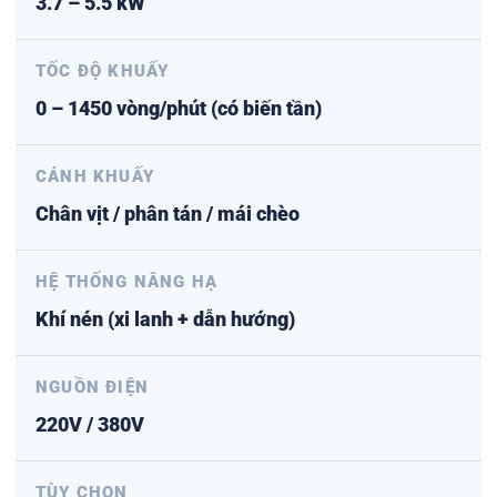
3.7 – 5.5 kW
TỐC ĐỘ KHUẤY
0 – 1450 vòng/phút (có biến tần)
CÁNH KHUẤY
Chân vịt / phân tán / mái chèo
HỆ THỐNG NÂNG HẠ
Khí nén (xi lanh + dẫn hướng)
NGUỒN ĐIỆN
220V / 380V
TÙY CHỌN