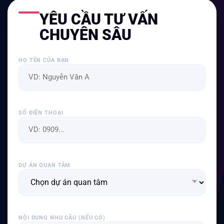
YÊU CẦU TƯ VẤN
CHUYÊN SÂU
HỌ TÊN CỦA BẠN
SỐ ĐIỆN THOẠI
DỰ ÁN QUAN TÂM
NỘI DUNG NHU CẦU (NẾU CÓ)