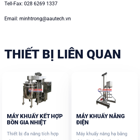
Tell-Fax: 028 6269 1337
Email: minhtrong@aautech.vn
THIẾT BỊ LIÊN QUAN
MÁY KHUẤY KẾT HỢP
MÁY KHUẤY NÂNG
BỒN GIA NHIỆT
ĐIỆN
Thiết bị đa năng tích hợp
Máy khuấy nâng hạ bằng