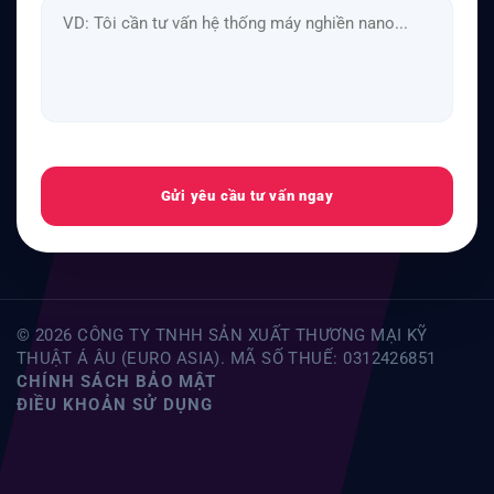
Gửi yêu cầu tư vấn ngay
© 2026 CÔNG TY TNHH SẢN XUẤT THƯƠNG MẠI KỸ
THUẬT Á ÂU (EURO ASIA). MÃ SỐ THUẾ: 0312426851
CHÍNH SÁCH BẢO MẬT
ĐIỀU KHOẢN SỬ DỤNG