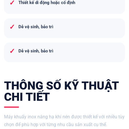
✓
Thiết kế di động hoặc cố định
✓
Dễ vệ sinh, bảo trì
✓
Dễ vệ sinh, bảo trì
THÔNG SỐ KỸ THUẬT
CHI TIẾT
Máy khuấy inox nâng hạ khí nén được thiết kế với nhiều tùy
chọn để phù hợp với từng nhu cầu sản xuất cụ thể.