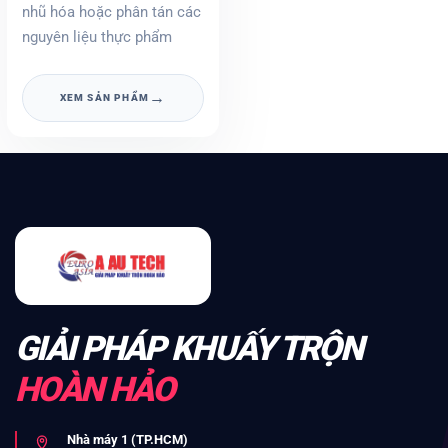
nhũ hóa hoặc phân tán các
nguyên liệu thực phẩm
→
XEM SẢN PHẨM
GIẢI PHÁP KHUẤY TRỘN
HOÀN HẢO
Nhà máy 1 (TP.HCM)