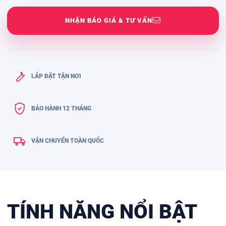
NHẬN BÁO GIÁ & TƯ VẤN
LẮP ĐẶT TẬN NƠI
BẢO HÀNH 12 THÁNG
VẬN CHUYỂN TOÀN QUỐC
TÍNH NĂNG NỔI BẬT