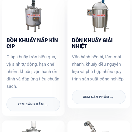
BỒN KHUẤY NẮP KÍN
BỒN KHUẤY GIẢI
CIP
NHIỆT
Giúp khuấy trộn hiệu quả,
Vận hành bền bỉ, làm mát
vệ sinh tự động, hạn chế
nhanh, khuấy đều nguyên
nhiễm khuẩn, vận hành ổn
liệu và phù hợp nhiều quy
định và đáp ứng tiêu chuẩn
trình sản xuất công nghiệp.
sạch.
→
XEM SẢN PHẨM
→
XEM SẢN PHẨM