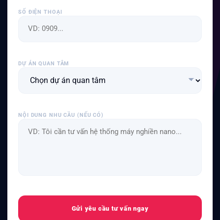
SỐ ĐIỆN THOẠI
DỰ ÁN QUAN TÂM
NỘI DUNG NHU CẦU (NẾU CÓ)
Gửi yêu cầu tư vấn ngay