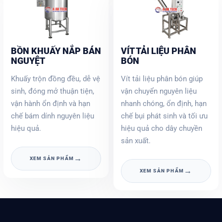
BỒN KHUẤY NẮP BÁN
VÍT TẢI LIỆU PHÂN
NGUYỆT
BÓN
Khuấy trộn đồng đều, dễ vệ
Vít tải liệu phân bón giúp
sinh, đóng mở thuận tiện,
vận chuyển nguyên liệu
vận hành ổn định và hạn
nhanh chóng, ổn định, hạn
chế bám dính nguyên liệu
chế bụi phát sinh và tối ưu
hiệu quả.
hiệu quả cho dây chuyền
sản xuất.
→
XEM SẢN PHẨM
→
XEM SẢN PHẨM