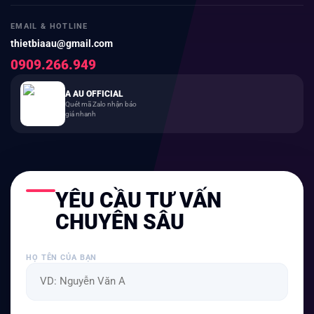
EMAIL & HOTLINE
thietbiaau@gmail.com
0909.266.949
A AU OFFICIAL
Quét mã Zalo nhận báo
giá nhanh
YÊU CẦU TƯ VẤN
CHUYÊN SÂU
HỌ TÊN CỦA BẠN