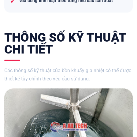
✓
Gia công linh hoạt theo từng nhu cầu sản xuất
THÔNG SỐ KỸ THUẬT
CHI TIẾT
Các thông số kỹ thuật của bồn khuấy gia nhiệt có thể được
thiết kế tùy chỉnh theo yêu cầu sử dụng: