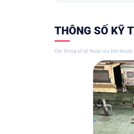
THÔNG SỐ KỸ T
Các thông số kỹ thuật của bồn khuấy 