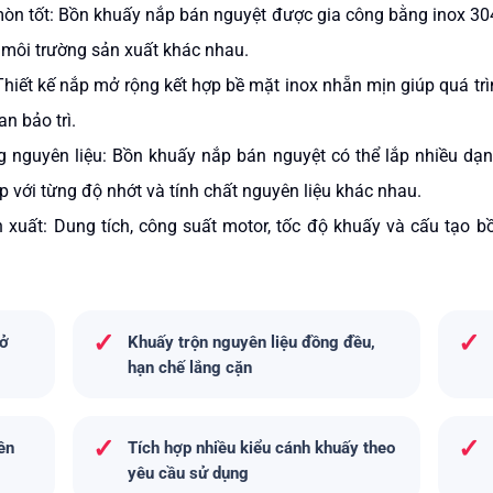
 mòn tốt: Bồn khuấy nắp bán nguyệt được gia công bằng inox 30
u môi trường sản xuất khác nhau.
ị: Thiết kế nắp mở rộng kết hợp bề mặt inox nhẵn mịn giúp quá t
an bảo trì.
g nguyên liệu: Bồn khuấy nắp bán nguyệt có thể lắp nhiều dạ
 với từng độ nhớt và tính chất nguyên liệu khác nhau.
n xuất: Dung tích, công suất motor, tốc độ khuấy và cấu tạo 
✓
✓
mở
Khuấy trộn nguyên liệu đồng đều,
hạn chế lắng cặn
✓
✓
ên
Tích hợp nhiều kiểu cánh khuấy theo
yêu cầu sử dụng