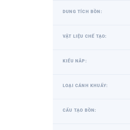
DUNG TÍCH BỒN:
VẬT LIỆU CHẾ TẠO:
KIỂU NẮP:
LOẠI CÁNH KHUẤY:
CẤU TẠO BỒN: