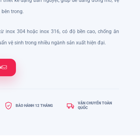
ồn thiết kế dạng bán nguyệt, giúp dễ dàng đóng mở, vệ
 bên trong.
ừ inox 304 hoặc inox 316, có độ bền cao, chống ăn
ẩn vệ sinh trong nhiều ngành sản xuất hiện đại.
N
VẬN CHUYỂN TOÀN
BẢO HÀNH 12 THÁNG
QUỐC