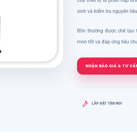
của thiết bị là phần nắp b
sinh và kiểm tra nguyên liệu
Bồn thường được chế tạo t
mòn tốt và đáp ứng tiêu chu
NHẬN BÁO GIÁ & TƯ VẤ
LẮP ĐẶT TẬN NƠI