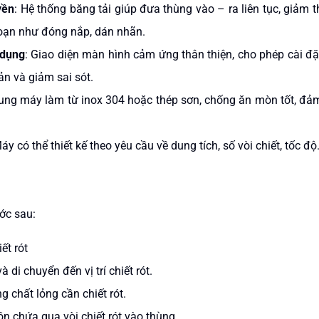
yền
: Hệ thống băng tải giúp đưa thùng vào – ra liên tục, giảm 
đoạn như đóng nắp, dán nhãn.
 dụng
: Giao diện màn hình cảm ứng thân thiện, cho phép cài đ
ản và giảm sai sót.
ung máy làm từ inox 304 hoặc thép sơn, chống ăn mòn tốt, đảm
Máy có thể thiết kế theo yêu cầu về dung tích, số vòi chiết, tốc
ước sau:
t rót​
di chuyển đến vị trí chiết rót.​
 chất lỏng cần chiết rót.​
 chứa qua vòi chiết rót vào thùng.