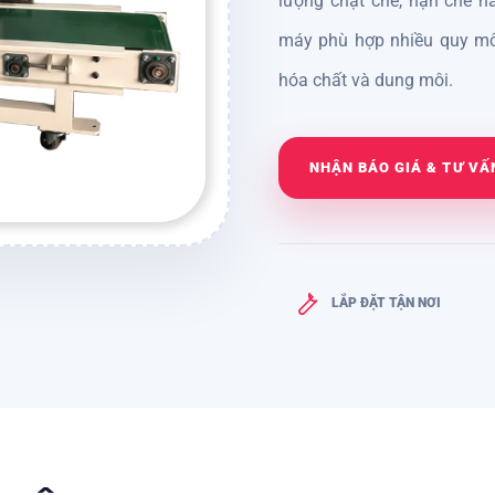
lượng chặt chẽ, hạn chế ha
máy phù hợp nhiều quy mô 
hóa chất và dung môi.
NHẬN BÁO GIÁ & TƯ VẤ
LẮP ĐẶT TẬN NƠI