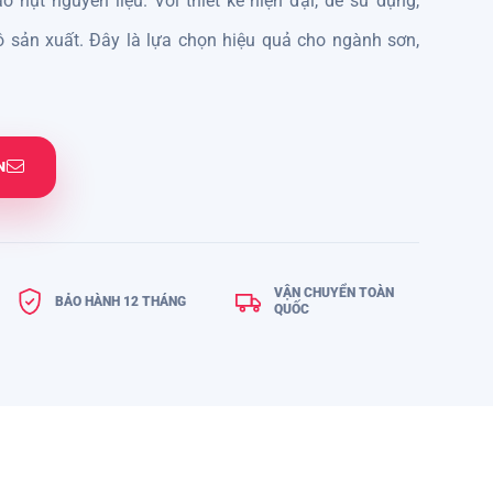
o hụt nguyên liệu. Với thiết kế hiện đại, dễ sử dụng,
sản xuất. Đây là lựa chọn hiệu quả cho ngành sơn,
N
VẬN CHUYỂN TOÀN
BẢO HÀNH 12 THÁNG
QUỐC