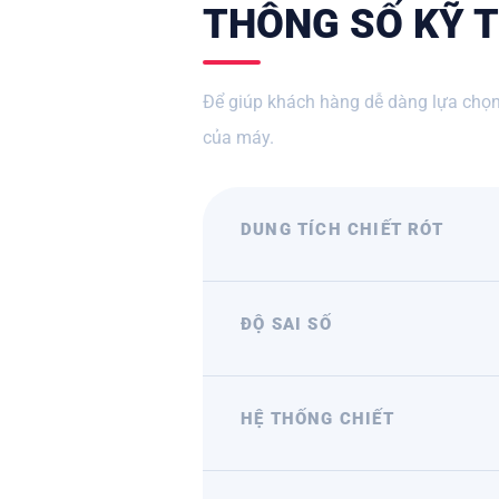
THÔNG SỐ KỸ T
Để giúp khách hàng dễ dàng lựa chọn
của máy.
DUNG TÍCH CHIẾT RÓT
ĐỘ SAI SỐ
HỆ THỐNG CHIẾT