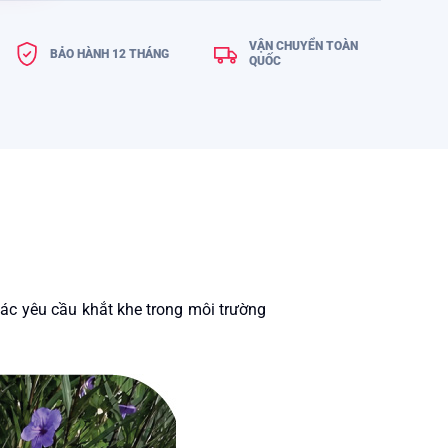
VẬN CHUYỂN TOÀN
BẢO HÀNH 12 THÁNG
QUỐC
các yêu cầu khắt khe trong môi trường