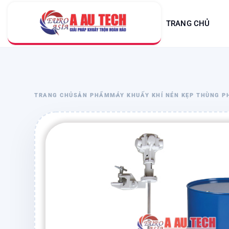
TRANG CHỦ
TRANG CHỦ
SẢN PHẨM
MÁY KHUẤY KHÍ NÉN KẸP THÙNG P