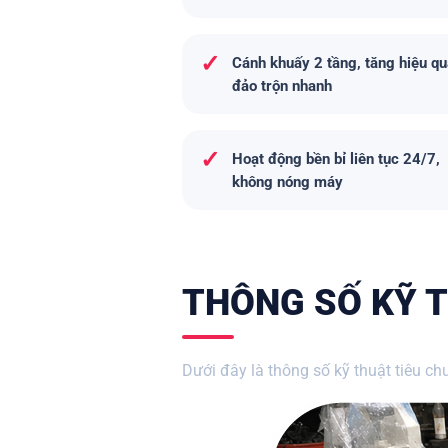
✓
Cánh khuấy 2 tầng, tăng hiệu q
đảo trộn nhanh
✓
Hoạt động bền bỉ liên tục 24/7,
không nóng máy
THÔNG SỐ KỸ T
Dưới đây là thông số kỹ thuật tiêu c