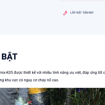
LẮP ĐẶT TẬN NƠI
 BẬT
x-K05 được thiết kế với nhiều tính năng ưu việt, đáp ứng tốt 
ững khu vực có nguy cơ cháy nổ cao.