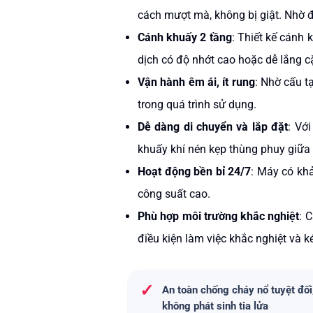
cách mượt mà, không bị giật. Nhờ đ
Cánh khuấy 2 tầng
: Thiết kế cánh 
dịch có độ nhớt cao hoặc dễ lắng c
Vận hành êm ái, ít rung
: Nhờ cấu t
trong quá trình sử dụng.
Dễ dàng di chuyển và lắp đặt
: Vớ
khuấy khí nén kẹp thùng phuy
giữa 
Hoạt động bền bỉ 24/7
: Máy có khả
công suất cao.
Phù hợp môi trường khắc nghiệt
: 
điều kiện làm việc khắc nghiệt và kéo
✓
An toàn chống cháy nổ tuyệt đối
không phát sinh tia lửa