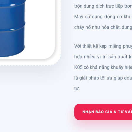
trộn dung dịch trực tiếp tr
Máy sử dụng động cơ khí n
cháy nổ như hóa chất, dung
Với thiết kế kẹp miệng phuy
hợp nhiều vị trí sản xuất
K05
có khả năng khuấy hiệu
là giải pháp tối ưu giúp do
tư.
NHẬN BÁO GIÁ & TƯ VẤ