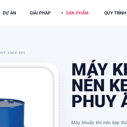
DỰ ÁN
GIẢI PHÁP
SẢN PHẨM
QUY TRÌNH
HUY AMIX-K05
MÁY K
NÉN K
PHUY 
Máy khuấy khí nén kẹp thù