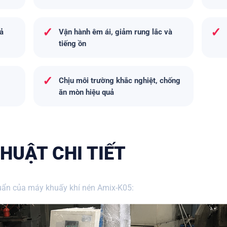
✓
✓
uả
Vận hành êm ái, giảm rung lắc và
tiếng ồn
✓
Chịu môi trường khắc nghiệt, chống
ăn mòn hiệu quả
HUẬT CHI TIẾT
huẩn của máy khuấy khí nén Amix-K05: