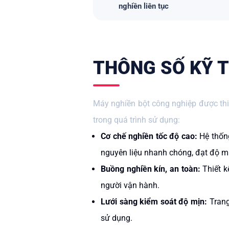
nghiền liên tục
THÔNG SỐ KỸ T
Máy nghiền bột công nghiệp được thiế
trong quá trình sử dụng:
Cơ chế nghiền tốc độ cao:
Hệ thốn
nguyên liệu nhanh chóng, đạt độ m
Buồng nghiền kín, an toàn:
Thiết 
người vận hành.
Lưới sàng kiểm soát độ mịn:
Trang
sử dụng.