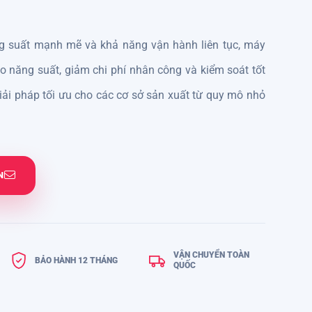
ông suất mạnh mẽ và khả năng vận hành liên tục, máy
 năng suất, giảm chi phí nhân công và kiểm soát tốt
giải pháp tối ưu cho các cơ sở sản xuất từ quy mô nhỏ
N
VẬN CHUYỂN TOÀN
BẢO HÀNH 12 THÁNG
QUỐC