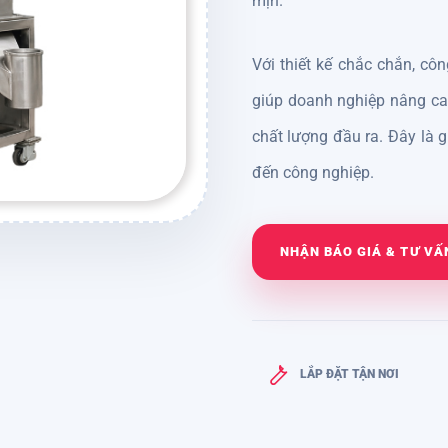
mịn.
Với thiết kế chắc chắn, c
giúp doanh nghiệp nâng cao
chất lượng đầu ra. Đây là 
đến công nghiệp.
NHẬN BÁO GIÁ & TƯ VẤ
LẮP ĐẶT TẬN NƠI