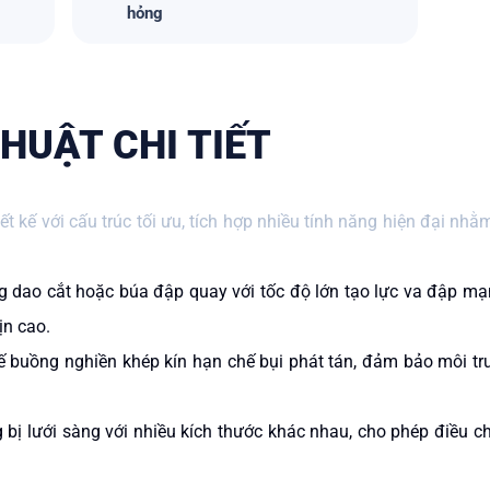
hỏng
HUẬT CHI TIẾT
t kế với cấu trúc tối ưu, tích hợp nhiều tính năng hiện đại n
g dao cắt hoặc búa đập quay với tốc độ lớn tạo lực va đập mạn
ịn cao.
kế buồng nghiền khép kín hạn chế bụi phát tán, đảm bảo môi tr
 bị lưới sàng với nhiều kích thước khác nhau, cho phép điều 