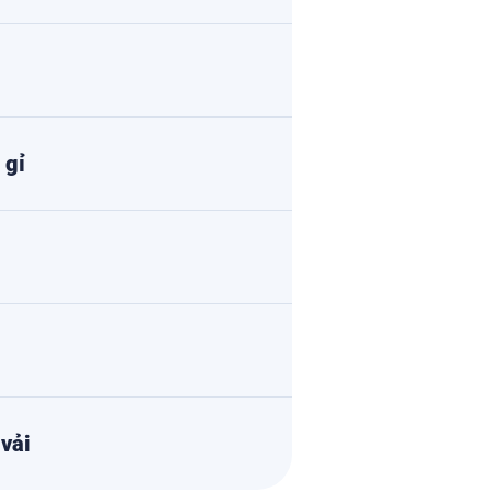
 gỉ
 vải