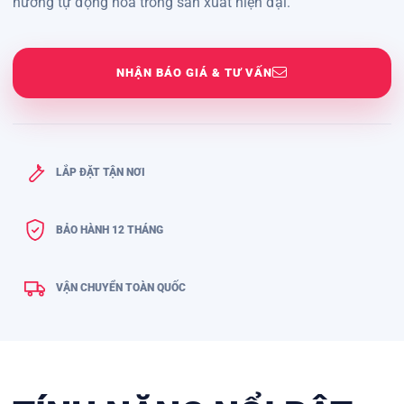
hướng tự động hóa trong sản xuất hiện đại.
NHẬN BÁO GIÁ & TƯ VẤN
LẮP ĐẶT TẬN NƠI
BẢO HÀNH 12 THÁNG
VẬN CHUYỂN TOÀN QUỐC