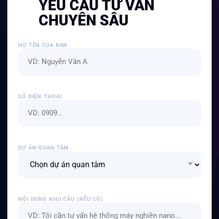
YÊU CẦU TƯ VẤN
CHUYÊN SÂU
HỌ TÊN CỦA BẠN
SỐ ĐIỆN THOẠI
DỰ ÁN QUAN TÂM
NỘI DUNG NHU CẦU (NẾU CÓ)