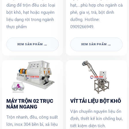
dùng để trộn đều các loại
hạt,...phù hợp cho ngành cà
bột khô, hạt hoặc nguyên
phê, gia vị, trà, bột dinh
liệu dạng rời trong ngành
dưỡng. Hotline:
thực phẩm
0909266949.
→
→
XEM SẢN PHẨM
XEM SẢN PHẨM
MÁY TRỘN 02 TRỤC
VÍT TẢI LIỆU BỘT KHÔ
NẰM NGANG
Vận chuyển nguyên liệu ổn
Trộn nhanh, đều, công suất
định, thiết kế kín chống bụi,
lớn, inox 304 bền bỉ, xả liệu
tiết kiệm diện tích.