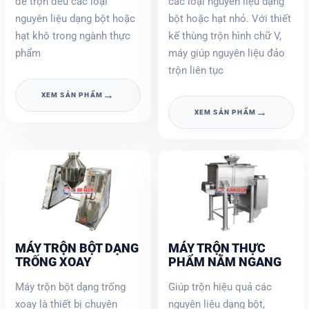
để trộn đều các loại
các loại nguyên liệu dạng
nguyên liệu dạng bột hoặc
bột hoặc hạt nhỏ. Với thiết
hạt khô trong ngành thực
kế thùng trộn hình chữ V,
phẩm
máy giúp nguyên liệu đảo
trộn liên tục
→
XEM SẢN PHẨM
→
XEM SẢN PHẨM
MÁY TRỘN BỘT DẠNG
MÁY TRỘN THỰC
TRỐNG XOAY
PHẨM NẰM NGANG
Máy trộn bột dạng trống
Giúp trộn hiệu quả các
xoay là thiết bị chuyên
nguyên liệu dạng bột,