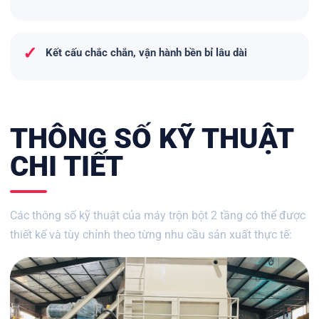
✓
Kết cấu chắc chắn, vận hành bền bỉ lâu dài
THÔNG SỐ KỸ THUẬT
CHI TIẾT
Các thông số kỹ thuật của máy trộn bột 2 tầng có thể được
thiết kế và tùy chỉnh theo từng nhu cầu sản xuất thực tế: