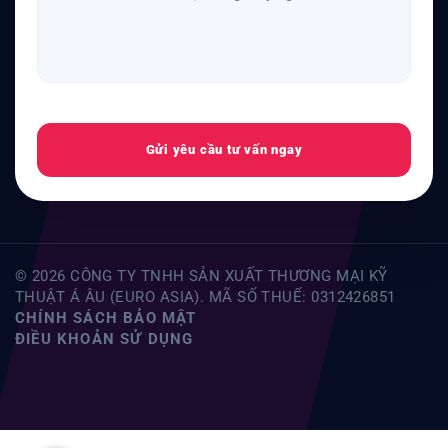
Gửi yêu cầu tư vấn ngay
© 2026 CÔNG TY TNHH SẢN XUẤT THƯƠNG MẠI KỸ
THUẬT Á ÂU (EURO ASIA). MÃ SỐ THUẾ: 0312426851
CHÍNH SÁCH BẢO MẬT
ĐIỀU KHOẢN SỬ DỤNG