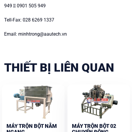
949 ¦¦ 0901 505 949
Tell-Fax: 028 6269 1337
Email: minhtrong@aautech.vn
THIẾT BỊ LIÊN QUAN
MÁY TRỘN BỘT NẰM
MÁY TRỘN BỘT 02
NGANG
CHUYỂN ĐỘNG