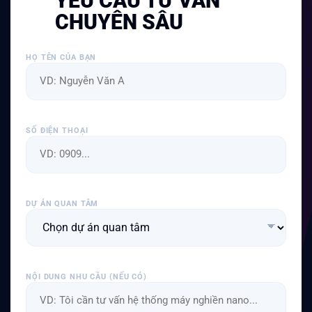
YÊU CẦU TƯ VẤN
CHUYÊN SÂU
HỌ TÊN CỦA BẠN
SỐ ĐIỆN THOẠI
DỰ ÁN QUAN TÂM
NỘI DUNG NHU CẦU (NẾU CÓ)