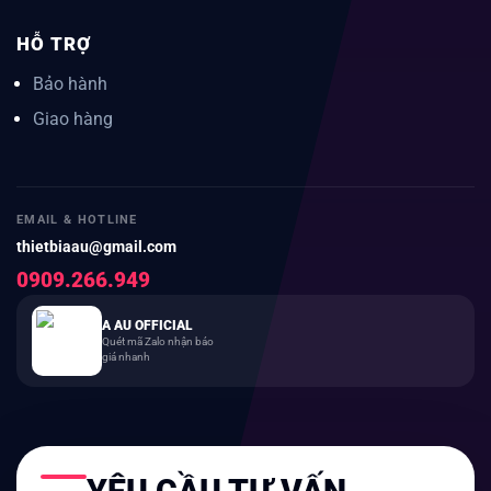
HỖ TRỢ
Bảo hành
Giao hàng
EMAIL & HOTLINE
thietbiaau@gmail.com
0909.266.949
A AU OFFICIAL
Quét mã Zalo nhận báo
giá nhanh