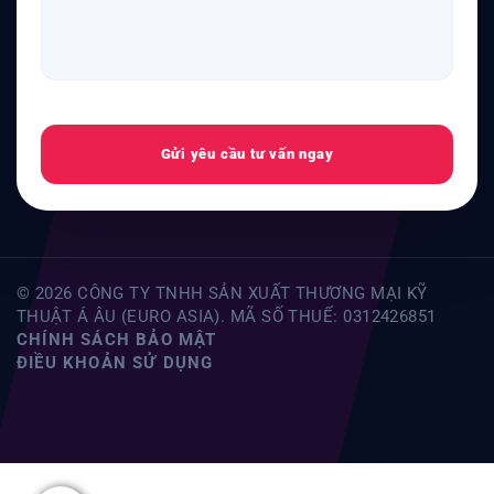
Gửi yêu cầu tư vấn ngay
© 2026 CÔNG TY TNHH SẢN XUẤT THƯƠNG MẠI KỸ
THUẬT Á ÂU (EURO ASIA). MÃ SỐ THUẾ: 0312426851
CHÍNH SÁCH BẢO MẬT
ĐIỀU KHOẢN SỬ DỤNG