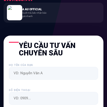
A AU OFFICIAL
Quét mã Zalo nhận báo
giá nhanh
YÊU CẦU TƯ VẤN
CHUYÊN SÂU
HỌ TÊN CỦA BẠN
SỐ ĐIỆN THOẠI