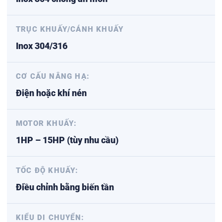
TRỤC KHUẤY/CÁNH KHUẤY
Inox 304/316
CƠ CẤU NÂNG HẠ:
Điện hoặc khí nén
MOTOR KHUẤY:
1HP – 15HP (tùy nhu cầu)
TỐC ĐỘ KHUẤY:
Điều chỉnh bằng biến tần
KIỂU DI CHUYỂN: