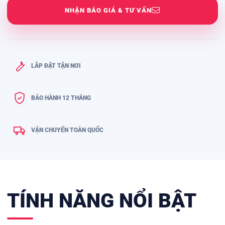
NHẬN BÁO GIÁ & TƯ VẤN
LẮP ĐẶT TẬN NƠI
BẢO HÀNH 12 THÁNG
VẬN CHUYỂN TOÀN QUỐC
TÍNH NĂNG NỔI BẬT