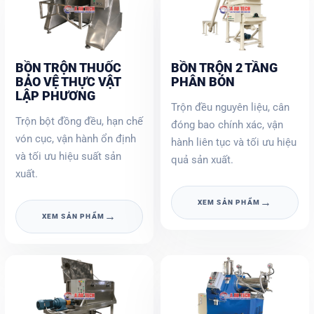
BỒN TRỘN THUỐC
BỒN TRỘN 2 TẦNG
BẢO VỆ THỰC VẬT
PHÂN BÓN
LẬP PHƯƠNG
Trộn đều nguyên liệu, cân
Trộn bột đồng đều, hạn chế
đóng bao chính xác, vận
vón cục, vận hành ổn định
hành liên tục và tối ưu hiệu
và tối ưu hiệu suất sản
quả sản xuất.
xuất.
→
XEM SẢN PHẨM
→
XEM SẢN PHẨM