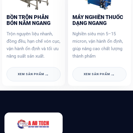
BỒN TRỘN PHÂN
MÁY NGHIỀN THUỐC
BÓN NẰM NGANG
DẠNG NGANG
Trộn nguyên liệu nhanh,
Nghiền siêu mịn 5–15
đồng đều, hạn chế vón cục,
micron, vận hành ổn định,
vận hành ổn định và tối ưu
giúp nâng cao chất lượng
năng suất sản xuất.
thành phẩm
→
→
XEM SẢN PHẨM
XEM SẢN PHẨM