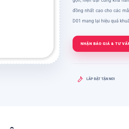
gọn, hiện đại cùng khả nă
đồng nhất cao cho các mẫu 
D01 mang lại hiệu quả khuấ
NHẬN BÁO GIÁ & TƯ VẤ
LẮP ĐẶT TẬN NƠI