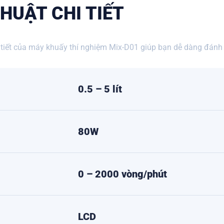
HUẬT CHI TIẾT
i tiết của máy khuấy thí nghiệm Mix-D01 giúp bạn dễ dàng đánh 
0.5 – 5 lít
80W
0 – 2000 vòng/phút
LCD