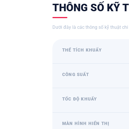
THÔNG SỐ KỸ T
Dưới đây là các thông số kỹ thuật ch
THỂ TÍCH KHUẤY
CÔNG SUẤT
TỐC ĐỘ KHUẤY
MÀN HÌNH HIỂN THỊ