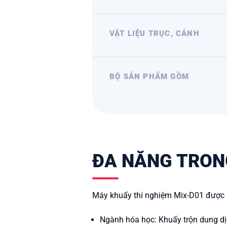
VẬT LIỆU TRỤC, CÁNH
BỘ SẢN PHẨM GỒM
ĐA NĂNG TRON
Máy khuấy thí nghiệm Mix-D01 được ứn
Ngành hóa học: Khuấy trộn dung dịc