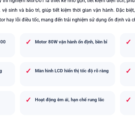
y thí nghiệm Mix-D01
là thiết kế nhỏ gọn, tiết kiệm diện tích, 
vệ sinh và bảo trì, giúp tiết kiệm thời gian vận hành. Đặc biệt
r hay lỗi điều tốc, mang đến trải nghiệm sử dụng ổn định và 
✓
✓
000
Motor 80W vận hành ổn định, bền bỉ
✓
✓
ng
Màn hình LCD hiển thị tốc độ rõ ràng
✓
✓
Hoạt động êm ái, hạn chế rung lắc