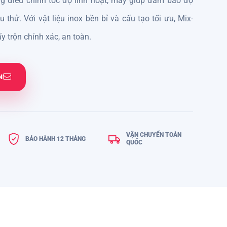
ng điều chỉnh tốc độ linh hoạt, máy giúp đảm bảo độ
thử. Với vật liệu inox bền bỉ và cấu tạo tối ưu, Mix-
y trộn chính xác, an toàn.
N
VẬN CHUYỂN TOÀN
BẢO HÀNH 12 THÁNG
QUỐC