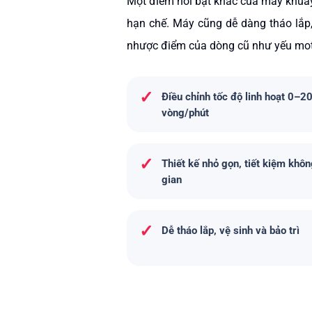
Một điểm nổi bật khác của m
áy khuấ
hạn chế. Máy cũng dễ dàng tháo lắp, 
nhược điểm của dòng cũ như yếu moto
✓
Điều chỉnh tốc độ linh hoạt 0–2
vòng/phút
✓
Thiết kế nhỏ gọn, tiết kiệm khô
gian
✓
Dễ tháo lắp, vệ sinh và bảo trì