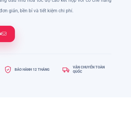
ằng đầu nhũ hóa tốc độ cao kết hợp với cơ chế nâng
ơn giản, bền bỉ và tiết kiệm chi phí.
N
VẬN CHUYỂN TOÀN
BẢO HÀNH 12 THÁNG
QUỐC