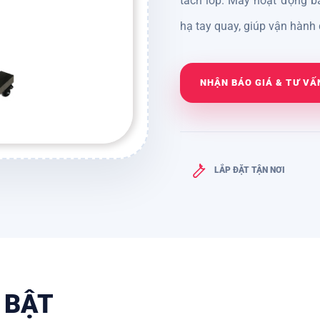
tách lớp. Máy hoạt động b
hạ tay quay, giúp vận hành đ
NHẬN BÁO GIÁ & TƯ VẤ
LẮP ĐẶT TẬN NƠI
 BẬT