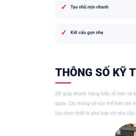
✓
Tạo nhũ mịn nhanh
✓
Kết cấu gọn nhẹ
THÔNG SỐ KỸ T
Để giúp khách hàng hiểu rõ hơn về k
quay. Các thông số này thể hiện chi t
lựa chọn thiết bị phù hợp với nhu cầ