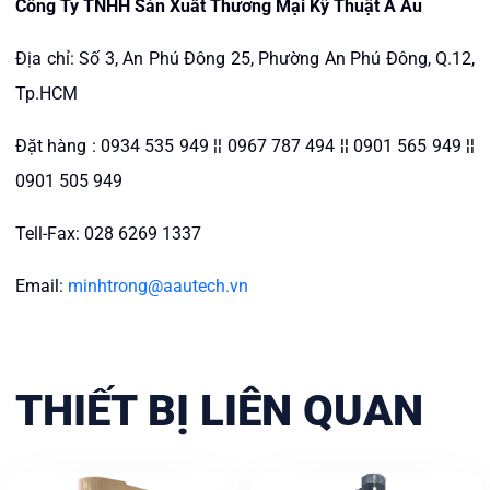
Công Ty TNHH Sản Xuất Thương Mại Kỹ Thuật Á Âu
Địa chỉ: Số 3, An Phú Đông 25, Phường An Phú Đông, Q.12,
Tp.HCM
Đặt hàng : 0934 535 949 ¦¦ 0967 787 494 ¦¦ 0901 565 949 ¦¦
0901 505 949
Tell-Fax: 028 6269 1337
Email:
minhtrong@aautech.vn
THIẾT BỊ LIÊN QUAN