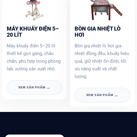
MÁY KHUẤY ĐIỆN 5–
BỒN GIA NHIỆT LÒ
20 LÍT
HƠI
Máy khuấy điện 5–20 lít
Bồn gia nhiệt lò hơi gia
thiết kế gọn gàng, chắc
nhiệt đồng đều, khuấy hiệu
chắn, phù hợp trong phòng
quả, giữ nhiệt ổn định, tối
lab, xưởng sản xuất nhỏ.
ưu năng suất và chất
lượng.
→
XEM SẢN PHẨM
→
XEM SẢN PHẨM