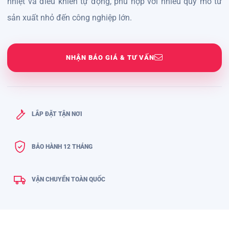
nhiệt và điều khiển tự động, phù hợp với nhiều quy mô từ
sản xuất nhỏ đến công nghiệp lớn.
NHẬN BÁO GIÁ & TƯ VẤN
LẮP ĐẶT TẬN NƠI
BẢO HÀNH 12 THÁNG
VẬN CHUYỂN TOÀN QUỐC