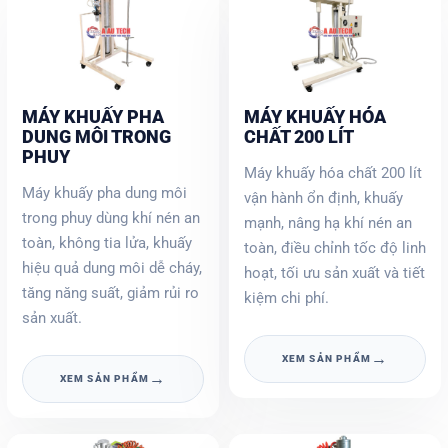
MÁY KHUẤY PHA
MÁY KHUẤY HÓA
DUNG MÔI TRONG
CHẤT 200 LÍT
PHUY
Máy khuấy hóa chất 200 lít
Máy khuấy pha dung môi
vận hành ổn định, khuấy
trong phuy dùng khí nén an
mạnh, nâng hạ khí nén an
toàn, không tia lửa, khuấy
toàn, điều chỉnh tốc độ linh
hiệu quả dung môi dễ cháy,
hoạt, tối ưu sản xuất và tiết
tăng năng suất, giảm rủi ro
kiệm chi phí.
sản xuất.
→
XEM SẢN PHẨM
→
XEM SẢN PHẨM