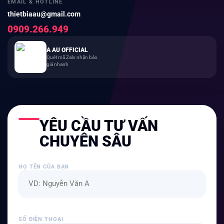
EMAIL & HOTLINE
thietbiaau@gmail.com
0909.266.949
A AU OFFICIAL
Quét mã Zalo nhận báo
giá nhanh
YÊU CẦU TƯ VẤN
CHUYÊN SÂU
HỌ TÊN CỦA BẠN
SỐ ĐIỆN THOẠI