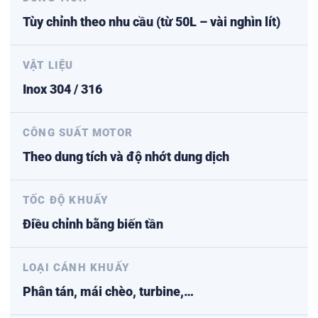
Tùy chỉnh theo nhu cầu (từ 50L – vài nghìn lít)
VẬT LIỆU
Inox 304 / 316
CÔNG SUẤT MOTOR
Theo dung tích và độ nhớt dung dịch
TỐC ĐỘ KHUẤY
Điều chỉnh bằng biến tần
LOẠI CÁNH KHUẤY
Phân tán, mái chèo, turbine,…