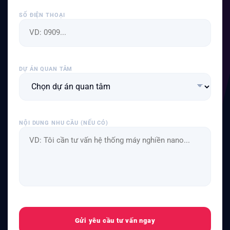
SỐ ĐIỆN THOẠI
DỰ ÁN QUAN TÂM
NỘI DUNG NHU CẦU (NẾU CÓ)
Gửi yêu cầu tư vấn ngay