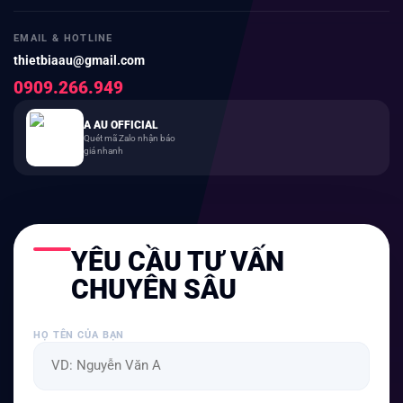
EMAIL & HOTLINE
thietbiaau@gmail.com
0909.266.949
A AU OFFICIAL
Quét mã Zalo nhận báo
giá nhanh
YÊU CẦU TƯ VẤN
CHUYÊN SÂU
HỌ TÊN CỦA BẠN