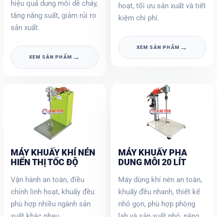
hiệu quả dung môi dễ cháy,
hoạt, tối ưu sản xuất và tiết
tăng năng suất, giảm rủi ro
kiệm chi phí.
sản xuất.
→
XEM SẢN PHẨM
→
XEM SẢN PHẨM
MÁY KHUẤY KHÍ NÉN
MÁY KHUẤY PHA
HIỂN THỊ TỐC ĐỘ
DUNG MÔI 20 LÍT
Vận hành an toàn, điều
Máy dùng khí nén an toàn,
chỉnh linh hoạt, khuấy đều
khuấy đều nhanh, thiết kế
phù hợp nhiều ngành sản
nhỏ gọn, phù hợp phòng
xuất khác nhau.
lab và sản xuất nhỏ, nâng