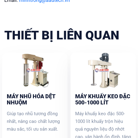
Email:
minhtrong@aautech.vn
THIẾT BỊ LIÊN QUAN
MÁY NHŨ HÓA DỆT
MÁY KHUẤY KEO ĐẶC
NHUỘM
500-1000 LÍT
Giúp tạo nhũ tương đồng
Máy khuấy keo đặc 500-
nhất, nâng cao chất lượng
1000 lít khuấy trộn hiệu
màu sắc, tối ưu sản xuất.
quả nguyên liệu độ nhớt
cao, vận hành ổn định, tăng