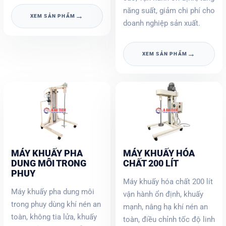
năng suất, giảm chi phí cho
→
XEM SẢN PHẨM
doanh nghiệp sản xuất.
→
XEM SẢN PHẨM
MÁY KHUẤY PHA
MÁY KHUẤY HÓA
DUNG MÔI TRONG
CHẤT 200 LÍT
PHUY
Máy khuấy hóa chất 200 lít
Máy khuấy pha dung môi
vận hành ổn định, khuấy
trong phuy dùng khí nén an
mạnh, nâng hạ khí nén an
toàn, không tia lửa, khuấy
toàn, điều chỉnh tốc độ linh