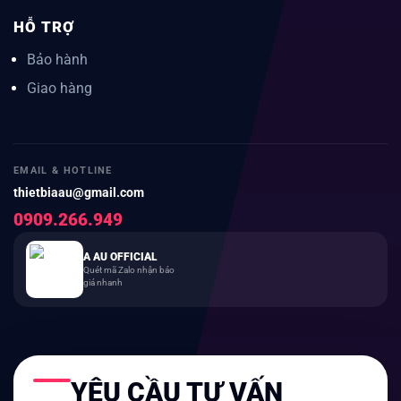
HỖ TRỢ
Bảo hành
Giao hàng
EMAIL & HOTLINE
thietbiaau@gmail.com
0909.266.949
A AU OFFICIAL
Quét mã Zalo nhận báo
giá nhanh
YÊU CẦU TƯ VẤN