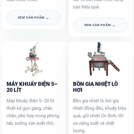
cao hiệu quả.
→
XEM SẢN PHẨM
→
XEM SẢN PHẨM
MÁY KHUẤY ĐIỆN 5–
BỒN GIA NHIỆT LÒ
20 LÍT
HƠI
Máy khuấy điện 5–20 lít
Bồn gia nhiệt lò hơi gia
thiết kế gọn gàng, chắc
nhiệt đồng đều, khuấy hiệu
chắn, phù hợp trong phòng
quả, giữ nhiệt ổn định, tối
lab, xưởng sản xuất nhỏ.
ưu năng suất và chất
lượng.