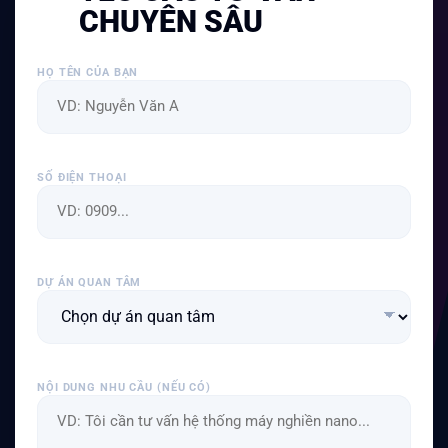
CHUYÊN SÂU
HỌ TÊN CỦA BẠN
SỐ ĐIỆN THOẠI
DỰ ÁN QUAN TÂM
NỘI DUNG NHU CẦU (NẾU CÓ)