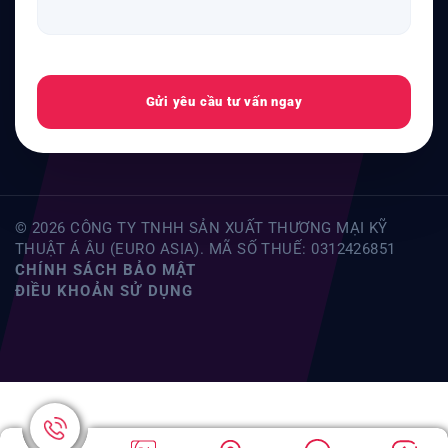
Gửi yêu cầu tư vấn ngay
© 2026 CÔNG TY TNHH SẢN XUẤT THƯƠNG MẠI KỸ
THUẬT Á ÂU (EURO ASIA). MÃ SỐ THUẾ: 0312426851
CHÍNH SÁCH BẢO MẬT
ĐIỀU KHOẢN SỬ DỤNG