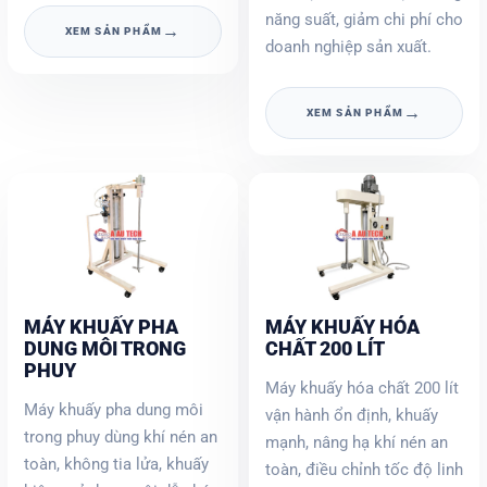
năng suất, giảm chi phí cho
→
XEM SẢN PHẨM
doanh nghiệp sản xuất.
→
XEM SẢN PHẨM
MÁY KHUẤY PHA
MÁY KHUẤY HÓA
DUNG MÔI TRONG
CHẤT 200 LÍT
PHUY
Máy khuấy hóa chất 200 lít
Máy khuấy pha dung môi
vận hành ổn định, khuấy
trong phuy dùng khí nén an
mạnh, nâng hạ khí nén an
toàn, không tia lửa, khuấy
toàn, điều chỉnh tốc độ linh