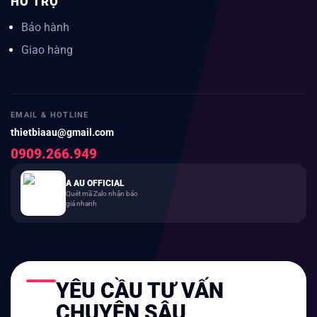
HỖ TRỢ
Bảo hành
Giao hàng
EMAIL & HOTLINE
thietbiaau@gmail.com
0909.266.949
A AU OFFICIAL
Quét mã Zalo nhận báo
giá nhanh
YÊU CẦU TƯ VẤN
CHUYÊN SÂU