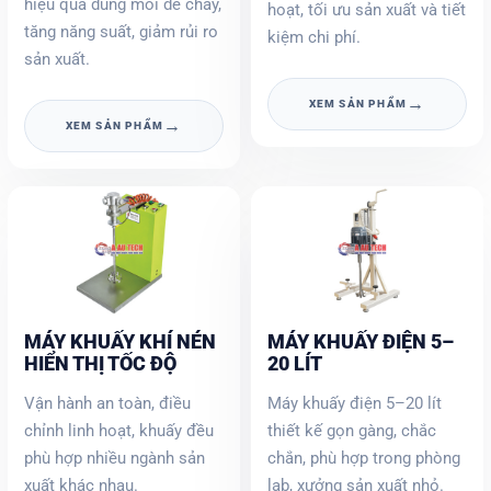
hiệu quả dung môi dễ cháy,
hoạt, tối ưu sản xuất và tiết
tăng năng suất, giảm rủi ro
kiệm chi phí.
sản xuất.
→
XEM SẢN PHẨM
→
XEM SẢN PHẨM
MÁY KHUẤY KHÍ NÉN
MÁY KHUẤY ĐIỆN 5–
HIỂN THỊ TỐC ĐỘ
20 LÍT
Vận hành an toàn, điều
Máy khuấy điện 5–20 lít
chỉnh linh hoạt, khuấy đều
thiết kế gọn gàng, chắc
phù hợp nhiều ngành sản
chắn, phù hợp trong phòng
xuất khác nhau.
lab, xưởng sản xuất nhỏ.