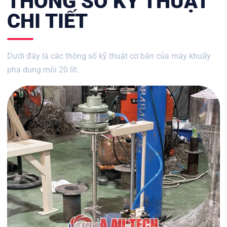
THÔNG SỐ KỸ THUẬT
CHI TIẾT
Dưới đây là các thông số kỹ thuật cơ bản của máy khuấy
pha dung môi 20 lít: