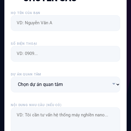
HỌ TÊN CỦA BẠN
SỐ ĐIỆN THOẠI
DỰ ÁN QUAN TÂM
NỘI DUNG NHU CẦU (NẾU CÓ)