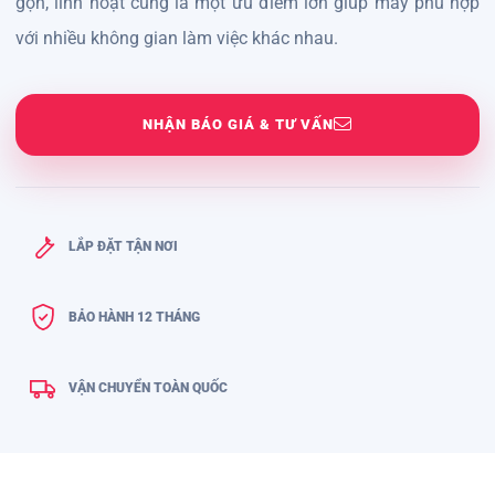
gọn, linh hoạt cũng là một ưu điểm lớn giúp máy phù hợp
với nhiều không gian làm việc khác nhau.
NHẬN BÁO GIÁ & TƯ VẤN
LẮP ĐẶT TẬN NƠI
BẢO HÀNH 12 THÁNG
VẬN CHUYỂN TOÀN QUỐC