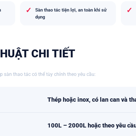
✓
✓
h
Sàn thao tác tiện lợi, an toàn khi sử
dụng
HUẬT CHI TIẾT
 sàn thao tác có thể tùy chỉnh theo yêu cầu:
Thép hoặc inox, có lan can và t
100L – 2000L hoặc theo yêu cầ