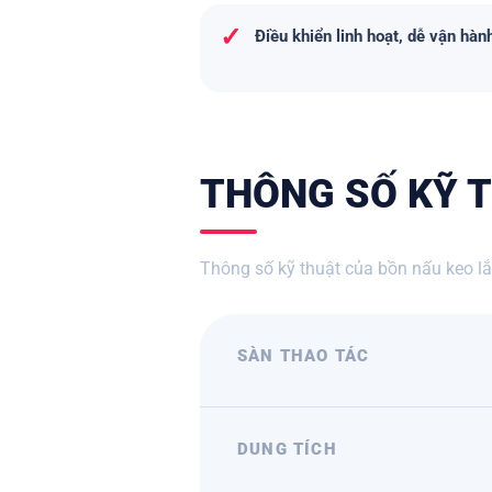
✓
Điều khiển linh hoạt, dễ vận hàn
THÔNG SỐ KỸ T
Thông số kỹ thuật của bồn nấu keo lắp
SÀN THAO TÁC
DUNG TÍCH