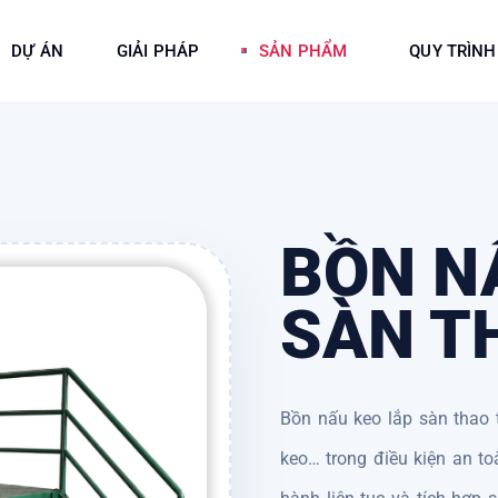
DỰ ÁN
GIẢI PHÁP
SẢN PHẨM
QUY TRÌNH
BỒN N
SÀN T
Bồn nấu keo lắp sàn thao t
keo… trong điều kiện an to