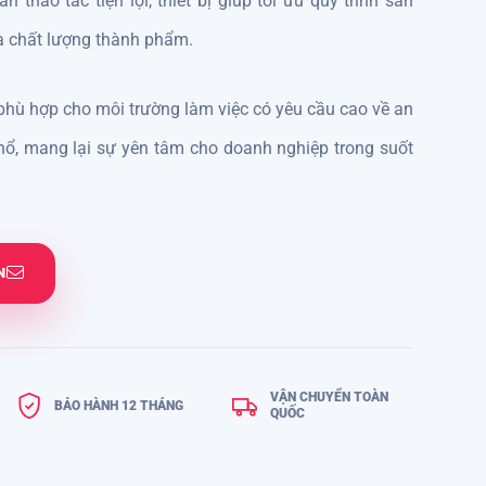
n thao tác tiện lợi, thiết bị giúp tối ưu quy trình sản
à chất lượng thành phẩm.
 phù hợp cho môi trường làm việc có yêu cầu cao về an
nổ, mang lại sự yên tâm cho doanh nghiệp trong suốt
N
VẬN CHUYỂN TOÀN
BẢO HÀNH 12 THÁNG
QUỐC