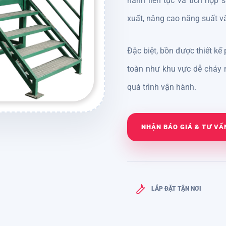
hành liên tục và tích hợp sà
xuất, nâng cao năng suất v
Đặc biệt, bồn được thiết kế
toàn như khu vực dễ cháy 
quá trình vận hành.
NHẬN BÁO GIÁ & TƯ VẤ
LẮP ĐẶT TẬN NƠI