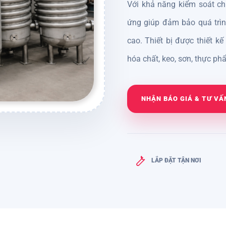
Với khả năng kiểm soát ch
ứng giúp đảm bảo quá trình
cao. Thiết bị được thiết k
hóa chất, keo, sơn, thực p
NHẬN BÁO GIÁ & TƯ VẤ
LẮP ĐẶT TẬN NƠI