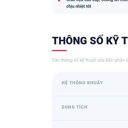
✓
chịu nhiệt tốt
THÔNG SỐ KỸ T
Các thông số kỹ thuật của bồn phản ứ
HỆ THỐNG KHUẤY
DUNG TÍCH