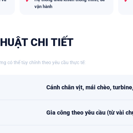
✓
✓
vận hành
HUẬT CHI TIẾT
ng có thể tùy chỉnh theo yêu cầu thực tế:
Cánh chân vịt, mái chèo, turbine
Gia công theo yêu cầu (từ vài ch