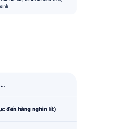
sinh
,…
ục đến hàng nghìn lít)