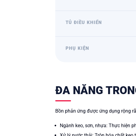
TỦ ĐIỀU KHIỂN
PHỤ KIỆN
ĐA NĂNG TRON
Bồn phản ứng được ứng dụng rộng rãi
Ngành keo, sơn, nhựa: Thực hiện ph
Xử lý nước thải: Trộn hóa chất keo 