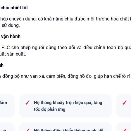
chịu nhiệt tốt
hép chuyên dụng, có khả năng chịu được môi trường hóa chất khắ
h sử dụng.
ễ vận hành
c PLC cho phép người dùng theo dõi và điều chỉnh toàn bộ qu
uất sản xuất.
nh
ện đồng bộ như van xả, cảm biến, đồng hồ đo, giúp hạn chế rò 
✓
✓
 đảm
Hệ thống khuấy trộn hiệu quả, tăng
tốc độ phản ứng
n và
Hệ thống điều khiển thông minh, dễ