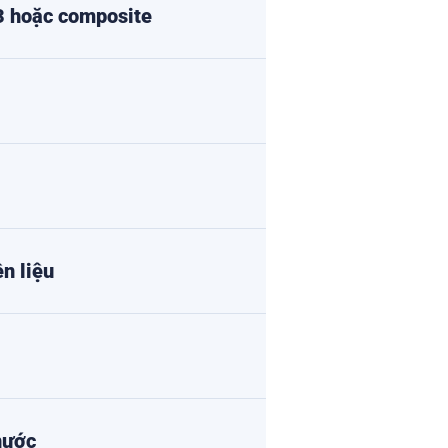
3 hoặc composite
n liệu
 nước