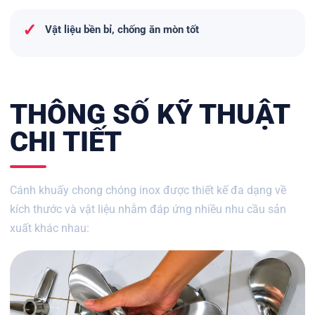
✓
Vật liệu bền bỉ, chống ăn mòn tốt
THÔNG SỐ KỸ THUẬT
CHI TIẾT
Cánh khuấy chong chóng inox được thiết kế đa dạng về
kích thước và vật liệu nhằm đáp ứng nhiều nhu cầu sản
xuất khác nhau: