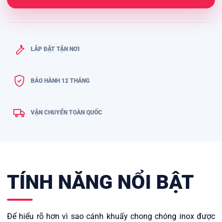
LẮP ĐẶT TẬN NƠI
BẢO HÀNH 12 THÁNG
VẬN CHUYỂN TOÀN QUỐC
TÍNH NĂNG NỔI BẬT
Để hiểu rõ hơn vì sao cánh khuấy chong chóng inox được