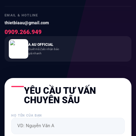
EMAIL & HOTLINE
thietbiaau@gmail.com
0909.266.949
A AU OFFICIAL
Quét mã Zalo nhận báo
giá nhanh
YÊU CẦU TƯ VẤN
CHUYÊN SÂU
HỌ TÊN CỦA BẠN