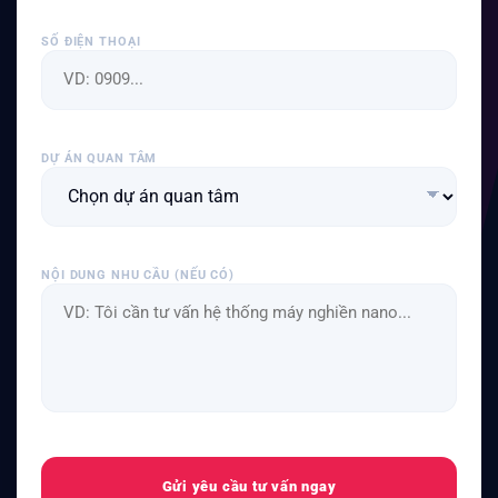
SỐ ĐIỆN THOẠI
DỰ ÁN QUAN TÂM
NỘI DUNG NHU CẦU (NẾU CÓ)
Gửi yêu cầu tư vấn ngay