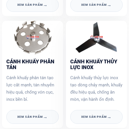
→
→
XEM SẢN PHẨM
XEM SẢN PHẨM
CÁNH KHUẤY PHÂN
CÁNH KHUẤY THỦY
TÁN
LỰC INOX
Cánh khuấy phân tán tạo
Cánh khuấy thủy lực inox
lực cắt mạnh, tán nhuyễn
tạo dòng chảy mạnh, khuấy
hiệu quả, chống vón cục,
đều hiệu quả, chống ăn
inox bền bỉ.
mòn, vận hành ổn định.
→
→
XEM SẢN PHẨM
XEM SẢN PHẨM