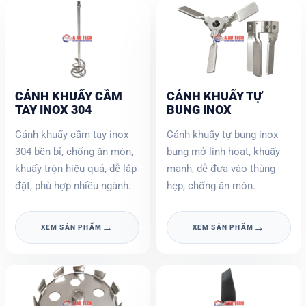
CÁNH KHUẤY CẦM
CÁNH KHUẤY TỰ
TAY INOX 304
BUNG INOX
Cánh khuấy cầm tay inox
Cánh khuấy tự bung inox
304 bền bỉ, chống ăn mòn,
bung mở linh hoạt, khuấy
khuấy trộn hiệu quả, dễ lắp
mạnh, dễ đưa vào thùng
đặt, phù hợp nhiều ngành.
hẹp, chống ăn mòn.
→
→
XEM SẢN PHẨM
XEM SẢN PHẨM