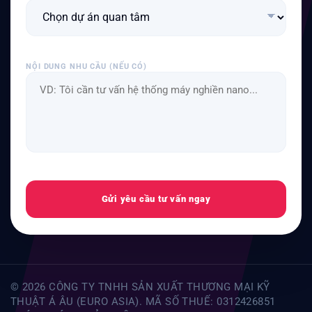
NỘI DUNG NHU CẦU (NẾU CÓ)
Gửi yêu cầu tư vấn ngay
© 2026 CÔNG TY TNHH SẢN XUẤT THƯƠNG MẠI KỸ
THUẬT Á ÂU (EURO ASIA). MÃ SỐ THUẾ: 0312426851