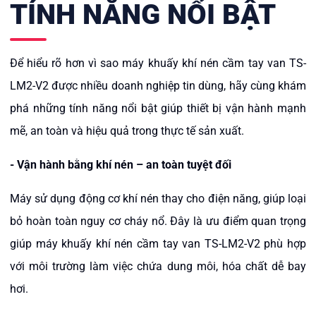
TÍNH NĂNG NỔI BẬT
Để hiểu rõ hơn vì sao
m
áy khuấy khí nén cầm tay van TS-
LM2-V2
được nhiều doanh nghiệp tin dùng, hãy cùng khám
phá những tính năng nổi bật giúp t
hiết bị vận hành mạnh
mẽ, an toàn và hiệu quả trong thực tế sản xuất.
- Vận hành bằng khí nén – an toàn tuyệt đối
Máy sử dụng động cơ khí nén thay cho điện năng, giúp loại
bỏ hoàn toàn nguy cơ cháy nổ. Đây là ưu điểm quan trọng
giúp
m
áy khuấy khí nén cầm tay van TS-LM2-V2
phù hợp
với môi trường làm việc chứa dung môi, hóa chất dễ bay
hơi.