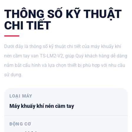
THÔNG SỐ KỸ THUẬT
CHI TIẾT
Dưới đây là thông số kỹ thuật chi tiết của m
áy khuấy khí
nén cầm tay van TS-LM2-V2
, giúp Quý khách hàng dễ dàng
nắm bắt cấu hình và lựa chọn thiết bị phù hợp với nhu cầu
sử dụng.
LOẠI MÁY
Máy khuấy khí nén cầm tay
ĐỘNG CƠ