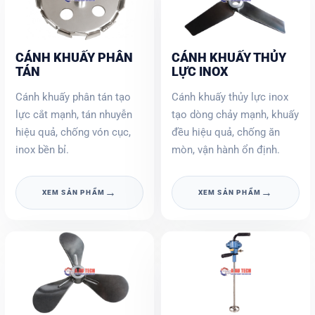
CÁNH KHUẤY PHÂN
CÁNH KHUẤY THỦY
TÁN
LỰC INOX
Cánh khuấy phân tán tạo
Cánh khuấy thủy lực inox
lực cắt mạnh, tán nhuyễn
tạo dòng chảy mạnh, khuấy
hiệu quả, chống vón cục,
đều hiệu quả, chống ăn
inox bền bỉ.
mòn, vận hành ổn định.
→
→
XEM SẢN PHẨM
XEM SẢN PHẨM