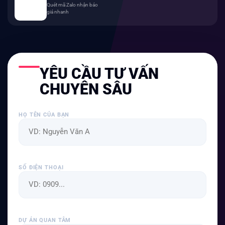
Quét mã Zalo nhận báo
giá nhanh
YÊU CẦU TƯ VẤN
CHUYÊN SÂU
HỌ TÊN CỦA BẠN
SỐ ĐIỆN THOẠI
DỰ ÁN QUAN TÂM