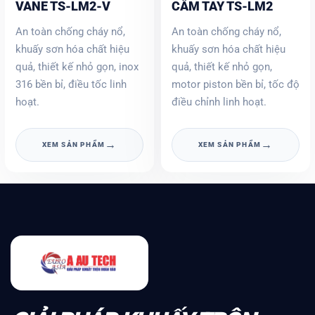
VANE TS-LM2-V
CẦM TAY TS-LM2
An toàn chống cháy nổ,
An toàn chống cháy nổ,
khuấy sơn hóa chất hiệu
khuấy sơn hóa chất hiệu
quả, thiết kế nhỏ gọn, inox
quả, thiết kế nhỏ gọn,
316 bền bỉ, điều tốc linh
motor piston bền bỉ, tốc độ
hoạt.
điều chỉnh linh hoạt.
→
→
XEM SẢN PHẨM
XEM SẢN PHẨM