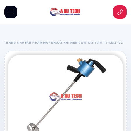
TRANG CHỦ
SẢN PHẨM
MÁY KHUẤY KHÍ NÉN CẦM TAY VAN TS-LM2-V2