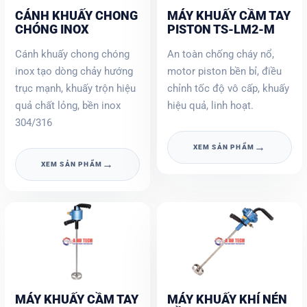
CÁNH KHUẤY CHONG
MÁY KHUẤY CẦM TAY
CHÓNG INOX
PISTON TS-LM2-M
Cánh khuấy chong chóng
An toàn chống cháy nổ,
inox tạo dòng chảy hướng
motor piston bền bỉ, điều
trục mạnh, khuấy trộn hiệu
chỉnh tốc độ vô cấp, khuấy
quả chất lỏng, bền inox
hiệu quả, linh hoạt.
304/316
→
XEM SẢN PHẨM
→
XEM SẢN PHẨM
MÁY KHUẤY CẦM TAY
MÁY KHUẤY KHÍ NÉN