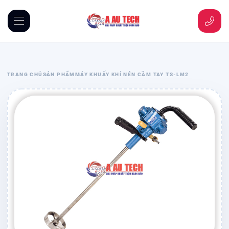
TRANG CHỦ
SẢN PHẨM
MÁY KHUẤY KHÍ NÉN CẦM TAY TS-LM2