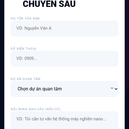
CHUYÊN SÂU
HỌ TÊN CỦA BẠN
SỐ ĐIỆN THOẠI
DỰ ÁN QUAN TÂM
NỘI DUNG NHU CẦU (NẾU CÓ)