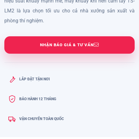
hiệu suất khuấy mạnh mẽ, m
áy khuấy khí nén cầm tay TS-
LM2
là lựa chọn tối ưu cho cả nhà xưởng sản xuất và
phòng thí nghiệm.
NHẬN BÁO GIÁ & TƯ VẤN
LẮP ĐẶT TẬN NƠI
BẢO HÀNH 12 THÁNG
VẬN CHUYỂN TOÀN QUỐC