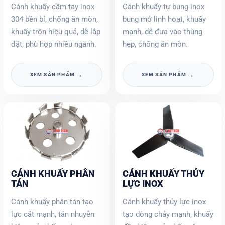
Cánh khuấy cầm tay inox
Cánh khuấy tự bung inox
304 bền bỉ, chống ăn mòn,
bung mở linh hoạt, khuấy
khuấy trộn hiệu quả, dễ lắp
mạnh, dễ đưa vào thùng
đặt, phù hợp nhiều ngành.
hẹp, chống ăn mòn.
→
→
XEM SẢN PHẨM
XEM SẢN PHẨM
CÁNH KHUẤY PHÂN
CÁNH KHUẤY THỦY
TÁN
LỰC INOX
Cánh khuấy phân tán tạo
Cánh khuấy thủy lực inox
lực cắt mạnh, tán nhuyễn
tạo dòng chảy mạnh, khuấy