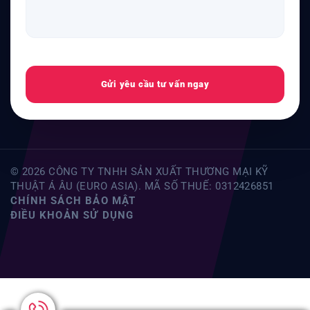
Gửi yêu cầu tư vấn ngay
© 2026 CÔNG TY TNHH SẢN XUẤT THƯƠNG MẠI KỸ
THUẬT Á ÂU (EURO ASIA). MÃ SỐ THUẾ: 0312426851
CHÍNH SÁCH BẢO MẬT
ĐIỀU KHOẢN SỬ DỤNG