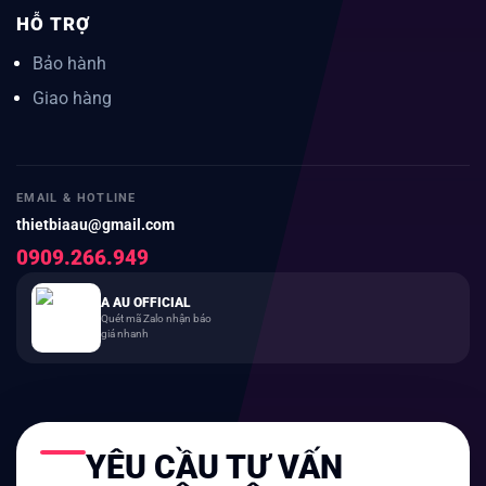
HỖ TRỢ
Bảo hành
Giao hàng
EMAIL & HOTLINE
thietbiaau@gmail.com
0909.266.949
A AU OFFICIAL
Quét mã Zalo nhận báo
giá nhanh
YÊU CẦU TƯ VẤN