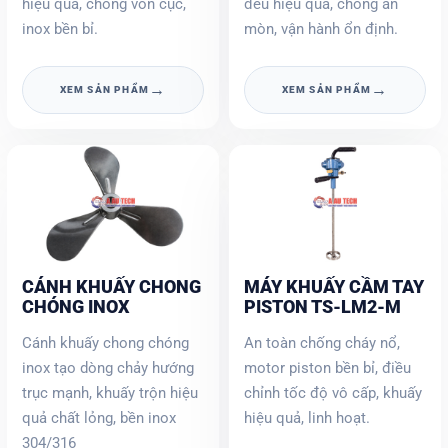
hiệu quả, chống vón cục,
đều hiệu quả, chống ăn
inox bền bỉ.
mòn, vận hành ổn định.
→
→
XEM SẢN PHẨM
XEM SẢN PHẨM
CÁNH KHUẤY CHONG
MÁY KHUẤY CẦM TAY
CHÓNG INOX
PISTON TS-LM2-M
Cánh khuấy chong chóng
An toàn chống cháy nổ,
inox tạo dòng chảy hướng
motor piston bền bỉ, điều
trục mạnh, khuấy trộn hiệu
chỉnh tốc độ vô cấp, khuấy
quả chất lỏng, bền inox
hiệu quả, linh hoạt.
304/316