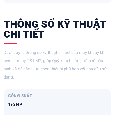
THÔNG SỐ KỸ THUẬT
CHI TIẾT
Dưới đây là thông số kỹ thuật chi tiết của máy khuấy khí
nén cầm tay TS-LM2, giúp Quý khách hàng nắm rõ cấu
hình và dễ dàng lựa chọn thiết bị phù hợp với nhu cầu sử
dụng.
CÔNG SUẤT
1/6 HP