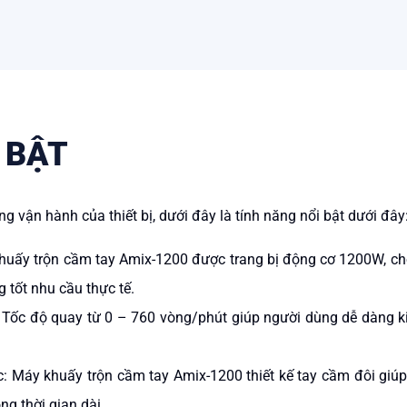
 BẬT
ng vận hành của thiết bị, dưới đây là tính năng nổi bật dưới đây
huấy trộn cầm tay Amix-1200
được trang bị động cơ 1200W, ch
g tốt nhu cầu thực tế.
: Tốc độ quay từ 0 – 760 vòng/phút giúp người dùng dễ dàng k
c: M
áy khuấy trộn cầm tay Amix-1200 t
hiết kế tay cầm đôi giú
ng thời gian dài.