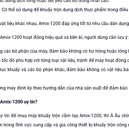
ác dung dịch lỏng hoặc sệt yêu cầu độ đồng nhất cao.
Có thể sử dụng để khuấy trộn dung dịch thực phẩm trong điều 
 vật liệu khác nhau, Amix-1200 đáp ứng tốt từ nhu cầu dân dụng
mix-1200 hoạt động hiệu quả và bền bỉ, người dùng cần lưu ý:
ng các bộ phận của máy, đảm bảo không có hư hỏng hoặc lỏng lẻ
tốc độ phù hợp với từng loại vật liệu, tránh để máy hoạt động qu
trục khuấy và các bộ phận khác, đảm bảo không có vật liệu 
dưỡng máy định kỳ theo hướng dẫn của nhà sản xuất để đảm bảo
 Amix-1200 uy tín?
y tín để mua máy khuấy trộn cầm tay Amix-1200, thì Á Âu chí
 trong lĩnh vực cung cấp và gia công thiết bị khuấy trộn công n