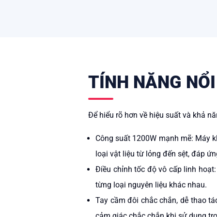
TÍNH NĂNG NỔI
Để hiểu rõ hơn về hiệu suất và khả nă
Công suất 1200W mạnh mẽ: M
áy k
loại vật liệu từ lỏng đến sệt, đáp ứn
Điều chỉnh tốc độ vô cấp linh hoạt
từng loại nguyên liệu khác nhau.
Tay cầm đôi chắc chắn, dễ thao tá
cảm giác chắc chắn khi sử dụng tro