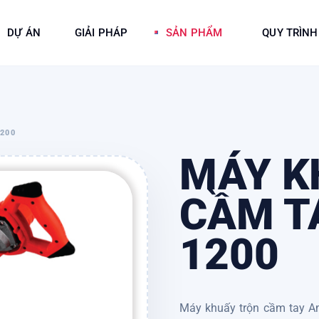
DỰ ÁN
GIẢI PHÁP
SẢN PHẨM
QUY TRÌNH
200
MÁY K
CẦM T
1200
Máy khuấy trộn cầm tay A