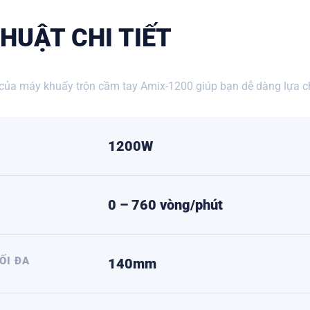
HUẬT CHI TIẾT
 của m
áy khuấy trộn cầm tay Amix-1200
giúp bạn dễ dàng lựa c
1200W
0 – 760 vòng/phút
ỐI ĐA
140mm