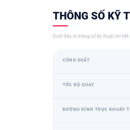
THÔNG SỐ KỸ T
Dưới đây là thông số kỹ thuật chi tiết
CÔNG SUẤT
TỐC ĐỘ QUAY
ĐƯỜNG KÍNH TRỤC KHUẤY T