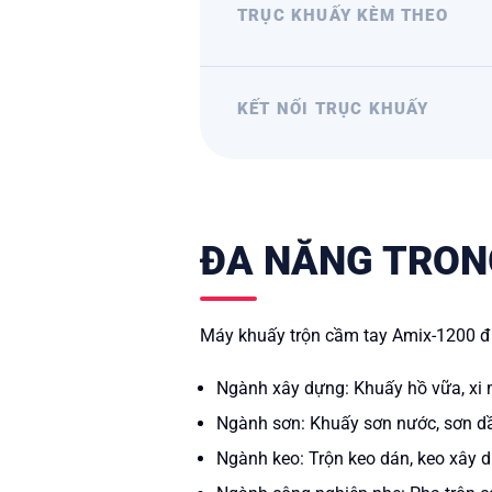
TRỤC KHUẤY KÈM THEO
KẾT NỐI TRỤC KHUẤY
ĐA NĂNG TRON
Máy khuấy trộn cầm tay Amix-1200 đượ
Ngành xây dựng: Khuấy hồ vữa, xi mă
Ngành sơn: Khuấy sơn nước, sơn d
Ngành keo: Trộn keo dán, keo xây d