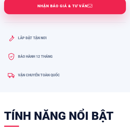
NHẬN BÁO GIÁ & TƯ VẤN
LẮP ĐẶT TẬN NƠI
BẢO HÀNH 12 THÁNG
VẬN CHUYỂN TOÀN QUỐC
TÍNH NĂNG NỔI BẬT