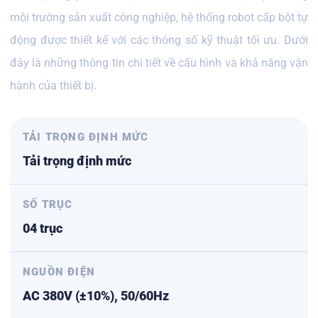
môi trường sản xuất công nghiệp, hệ thống robot cấp bột tự
động được thiết kế với các thông số kỹ thuật tối ưu. Dưới
đây là những thông tin chi tiết về cấu hình và khả năng vận
hành của thiết bị.
TẢI TRỌNG ĐỊNH MỨC
Tải trọng định mức
SỐ TRỤC
04 trục
NGUỒN ĐIỆN
AC 380V (±10%), 50/60Hz