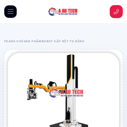
TRANG CHỦ
SẢN PHẨM
ROBOT CẤP BỘT TỰ ĐỘNG