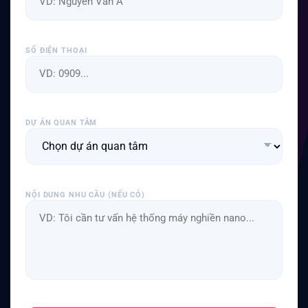
SỐ ĐIỆN THOẠI
DỰ ÁN QUAN TÂM
NỘI DUNG NHU CẦU (NẾU CÓ)