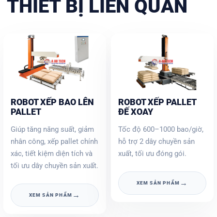
THIẾT BỊ LIÊN QUAN
ROBOT XẾP BAO LÊN
ROBOT XẾP PALLET
PALLET
ĐẾ XOAY
Giúp tăng năng suất, giảm
Tốc độ 600–1000 bao/giờ,
nhân công, xếp pallet chính
hỗ trợ 2 dây chuyền sản
xác, tiết kiệm diện tích và
xuất, tối ưu đóng gói.
tối ưu dây chuyền sản xuất.
→
XEM SẢN PHẨM
→
XEM SẢN PHẨM