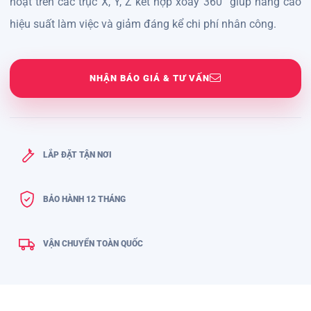
hoạt trên các trục X, Y, Z kết hợp xoay 360° giúp nâng cao
hiệu suất làm việc và giảm đáng kể chi phí nhân công.
NHẬN BÁO GIÁ & TƯ VẤN
LẮP ĐẶT TẬN NƠI
BẢO HÀNH 12 THÁNG
VẬN CHUYỂN TOÀN QUỐC