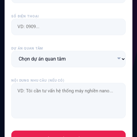
SỐ ĐIỆN THOẠI
DỰ ÁN QUAN TÂM
NỘI DUNG NHU CẦU (NẾU CÓ)