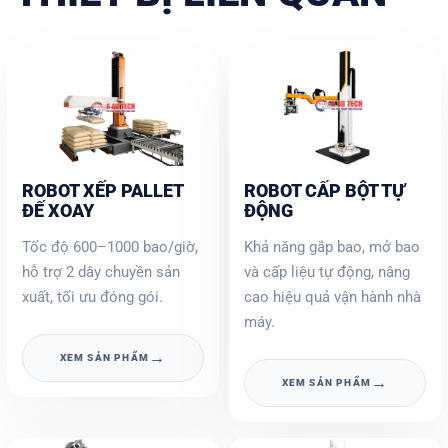
ROBOT XẾP PALLET
ROBOT CẤP BỘT TỰ
ĐẾ XOAY
ĐỘNG
Tốc độ 600–1000 bao/giờ,
Khả năng gắp bao, mở bao
hỗ trợ 2 dây chuyền sản
và cấp liệu tự động, nâng
xuất, tối ưu đóng gói.
cao hiệu quả vận hành nhà
máy.
→
XEM SẢN PHẨM
→
XEM SẢN PHẨM