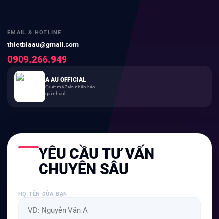
EMAIL & HOTLINE
thietbiaau@gmail.com
0909.266.949
A AU OFFICIAL
Quét mã Zalo nhận báo
giá nhanh
YÊU CẦU TƯ VẤN
CHUYÊN SÂU
HỌ TÊN CỦA BẠN