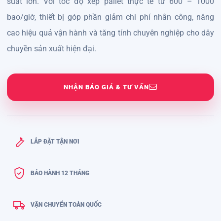
suất lớn. Với tốc độ xếp pallet thực tế từ 600 – 1000
bao/giờ, thiết bị góp phần giảm chi phí nhân công, nâng
cao hiệu quả vận hành và tăng tính chuyên nghiệp cho dây
chuyền sản xuất hiện đại.
NHẬN BÁO GIÁ & TƯ VẤN
LẮP ĐẶT TẬN NƠI
BẢO HÀNH 12 THÁNG
VẬN CHUYỂN TOÀN QUỐC