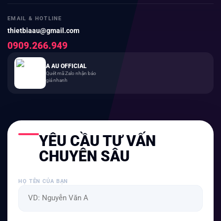
EMAIL & HOTLINE
thietbiaau@gmail.com
0909.266.949
A AU OFFICIAL
Quét mã Zalo nhận báo
giá nhanh
YÊU CẦU TƯ VẤN
CHUYÊN SÂU
HỌ TÊN CỦA BẠN