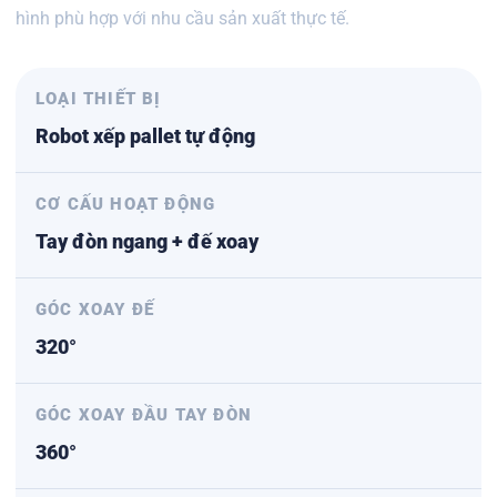
hình phù hợp với nhu cầu sản xuất thực tế.
LOẠI THIẾT BỊ
Robot xếp pallet tự động
CƠ CẤU HOẠT ĐỘNG
Tay đòn ngang + đế xoay
GÓC XOAY ĐẾ
320°
GÓC XOAY ĐẦU TAY ĐÒN
360°