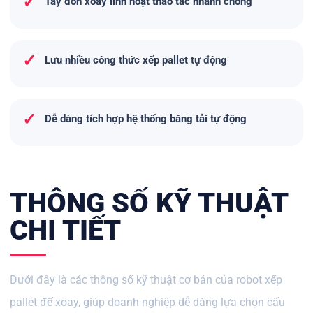
✓
Tay đòn xoay linh hoạt thao tác nhanh chóng
✓
Lưu nhiều công thức xếp pallet tự động
✓
Dễ dàng tích hợp hệ thống băng tải tự động
THÔNG SỐ KỸ THUẬT
CHI TIẾT
Dưới đây là các thông số kỹ thuật cơ bản của robot xếp
pallet đế xoay, giúp doanh nghiệp dễ dàng lựa chọn cấu