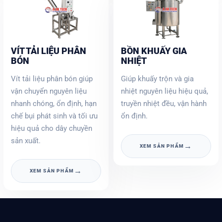
VÍT TẢI LIỆU PHÂN
BỒN KHUẤY GIA
BÓN
NHIỆT
Vít tải liệu phân bón giúp
Giúp khuấy trộn và gia
vận chuyển nguyên liệu
nhiệt nguyên liệu hiệu quả,
nhanh chóng, ổn định, hạn
truyền nhiệt đều, vận hành
chế bụi phát sinh và tối ưu
ổn định.
hiệu quả cho dây chuyền
sản xuất.
→
XEM SẢN PHẨM
→
XEM SẢN PHẨM