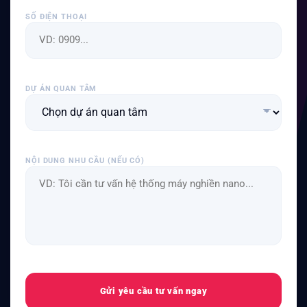
SỐ ĐIỆN THOẠI
DỰ ÁN QUAN TÂM
NỘI DUNG NHU CẦU (NẾU CÓ)
Gửi yêu cầu tư vấn ngay